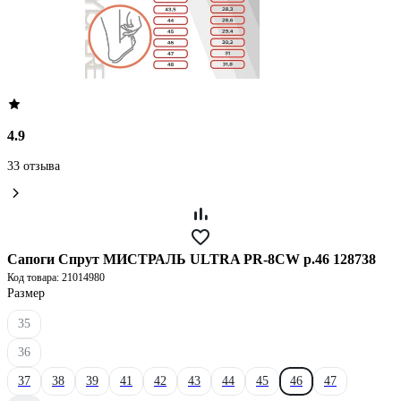
4.9
33 отзыва
Сапоги Спрут МИСТРАЛЬ ULTRA PR-8CW р.46 128738
Код товара: 21014980
Размер
35
36
37
38
39
41
42
43
44
45
46
47