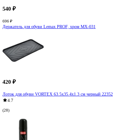
540 ₽
696 ₽
Держатель для обуви Lemax PROF, хром MX-031
420 ₽
Лоток для обуви VORTEX 63.5х35.4х1.3 см черный 22352
4.7
(28)