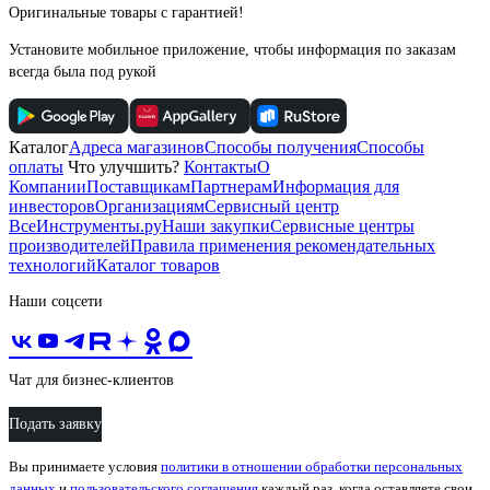
Оригинальные товары с гарантией!
Установите мобильное приложение, чтобы информация по заказам
всегда была под рукой
Каталог
Адреса магазинов
Способы получения
Способы
оплаты
Что улучшить?
Контакты
О
Компании
Поставщикам
Партнерам
Информация для
инвесторов
Организациям
Сервисный центр
ВсеИнструменты.ру
Наши закупки
Сервисные центры
производителей
Правила применения рекомендательных
технологий
Каталог товаров
Наши соцсети
Чат для бизнес-клиентов
Подать заявку
Вы принимаете условия
политики в отношении обработки персональных
данных
и
пользовательского соглашения
каждый раз, когда оставляете свои