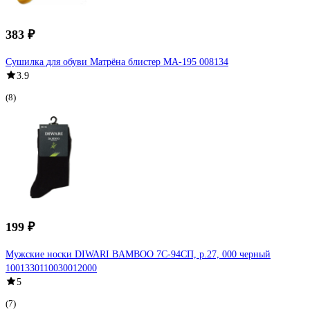
383 ₽
Сушилка для обуви Матрёна блистер МА-195 008134
3.9
(8)
199 ₽
Мужские носки DIWARI BAMBOO 7С-94СП, р.27, 000 черный
1001330110030012000
5
(7)