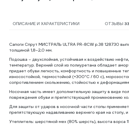
ОПИСАНИЕ И ХАРАКТЕРИСТИКИ
ОТЗЫВЫ
3
Сапоги Спрут МИСТРАЛЬ ULTRA PR-8CW р.38 128730 выпо
толщиной 1,8–2,0 мм.
Подошва – двухслойная, устойчивая к воздействию нефт
температур. Верхний слой из полиуретана обладает амор
придает обуви легкость, комфортность и повышенные теп
износостойкой, термостойкой (+300°С / 60 с), морозосто
сопротивлением скольжению, стойкостью к деформациям,
Носочная часть имеет дополнительную защиту в виде по
повреждения обуви и препятствующей проникновению хо
Для защиты от ударов в носочной части стопы применяе
препятствующую надавливанию верхнего края на стопу, и
Утеплитель: шерстяной мех (80% шерсть), высота ворса 1