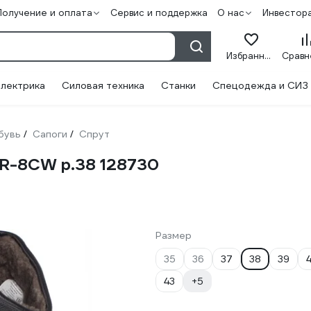
Получение и оплата
Сервис и поддержка
О нас
Инвестор
Избранное
лектрика
Силовая техника
Станки
Спецодежда и СИЗ
бувь
Сапоги
Спрут
/
/
R-8CW р.38 128730
Размер
35
36
37
38
39
4
43
+5