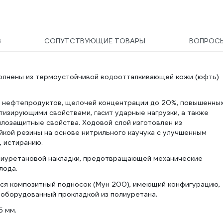
3
СОПУТСТВУЮЩИЕ ТОВАРЫ
ВОПРОС
лнены из термоустойчивой водоотталкивающей кожи (юфть)
и, нефтепродуктов, щелочей концентрации до 20%, повышенны
тизирующими свойствами, гасит ударные нагрузки, а также
лозащитные свойства. Ходовой слой изготовлен из
йкой резины на основе нитрильного каучука с улучшенным
 истиранию.
лиуретановой накладки, предотвращающей механические
лода.
тся композитный подносок (Мун 200), имеющий конфигурацию,
 оборудованный прокладкой из полиуретана.
5 мм.