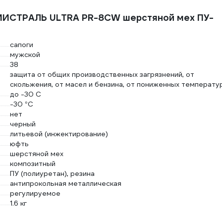
 МИСТРАЛЬ ULTRA PR-8CW шерстяной мех ПУ-
сапоги
мужской
38
защита от общих производственных загрязнений, от
скольжения, от масел и бензина, от пониженных температу
до -30 С
-30 °С
нет
черный
литьевой (инжектирование)
юфть
шерстяной мех
композитный
ПУ (полиуретан), резина
антипрокольная металлическая
регулируемое
1.6 кг