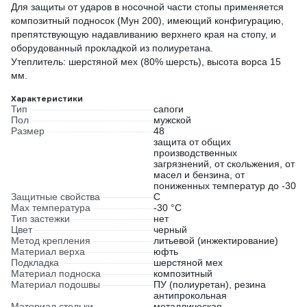
Для защиты от ударов в носочной части стопы применяется
композитный подносок (Мун 200), имеющий конфигурацию,
препятствующую надавливанию верхнего края на стопу, и
оборудованный прокладкой из полиуретана.
Утеплитель: шерстяной мех (80% шерсть), высота ворса 15
мм.
Характеристики
Тип
сапоги
Пол
мужской
Размер
48
защита от общих
производственных
загрязнений, от скольжения, от
масел и бензина, от
пониженных температур до -30
Защитные свойства
С
Max температура
-30 °С
Тип застежки
нет
Цвет
черный
Метод крепления
литьевой (инжектирование)
Материал верха
юфть
Подкладка
шерстяной мех
Материал подноска
композитный
Материал подошвы
ПУ (полиуретан), резина
антипрокольная
Материал стельки
металлическая