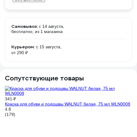
Самовывоз:
c 14 августа,
бесплатно
, из 1 магазина
Курьером:
c 15 августа,
от 290 ₽
Сопутствующие товары
341 ₽
15
Краска для обуви и подошвы WALNUT белая, 75 мл WLN0008
За
Ал
4.8
4
(179)
(8