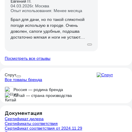
Евгений П.
04.03.2026
г. Москва
Опыт использования: Менее месяца
Брал для дачи, но по такой слякотной
погоде использую в городе. Очень
доволен, сапоги удобные, подошва
достаточно мягкая и ноги не устают.
Хорошая стелька. При своем размере
ноги 42 взял размер 43, из расчета на
шерстяной носок, и вполне комфортно в
Посмотреть все отзывы
них ходить - на ногах сидят свободно и
при этом не болтаются. Снимать и
надевать опять же вполне удобно.
Спрут
Все товары бренда
Россия — родина бренда
Китай — страна производства
Документация
Сертификат дилера
Сертификаты соответствия
Сертификат соответствия от 2024.11.29