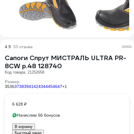
4.9
33 отзыва
Сапоги Спрут МИСТРАЛЬ ULTRA PR-
8CW р.48 128740
Код товара: 21252658
Размер
35
36
37
38
39
41
42
43
44
45
46
47
+1
6 628 ₽
Начислим 66 бонусов
В корзину
Быстрый заказ