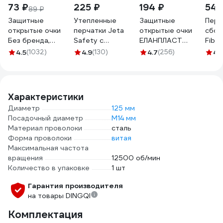
73 ₽
225 ₽
194 ₽
54 
89 ₽
Защитные
Утепленные
Защитные
Перч
открытые очки
перчатки Jeta
открытые очки
сбор
Без бренда,
Safety с
ЕЛАНПЛАСТ
Fibe
поликарбонатные,
латексным
ОЧК201
полиэ
4.5
(1032)
4.9
(130)
4.7
(256)
4.
прозрачные
покрытием,
бесцветная линза
белы
ОЧК201 0-13021
размер 9/L JLW-
ОЧК 201
89171
101-L
Характеристики
Диаметр
125 мм
Посадочный диаметр
М14 мм
Материал проволоки
сталь
Форма проволоки
витая
Максимальная частота
вращения
12500 об/мин
Количество в упаковке
1 шт
Гарантия производителя
на товары DINGQI
Комплектация