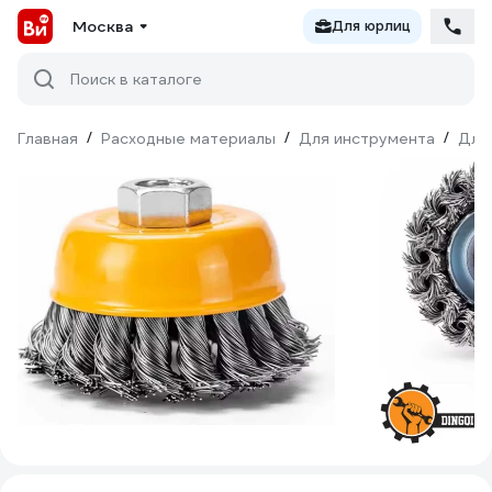
Москва
Для юрлиц
Поиск в каталоге
Главная
/
Расходные материалы
/
Для инструмента
/
Для