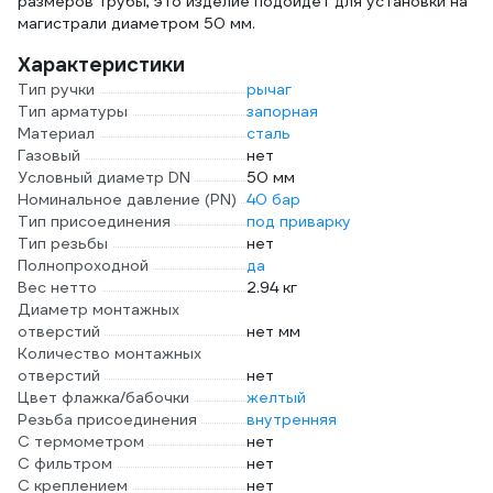
размеров трубы, это изделие подойдет для установки на
магистрали диаметром 50 мм.
Характеристики
Тип ручки
рычаг
Тип арматуры
запорная
Материал
сталь
Газовый
нет
Условный диаметр DN
50 мм
Номинальное давление (PN)
40 бар
Тип присоединения
под приварку
Тип резьбы
нет
Полнопроходной
да
Вес нетто
2.94 кг
Диаметр монтажных
отверстий
нет мм
Количество монтажных
отверстий
нет
Цвет флажка/бабочки
желтый
Резьба присоединения
внутренняя
С термометром
нет
С фильтром
нет
С креплением
нет