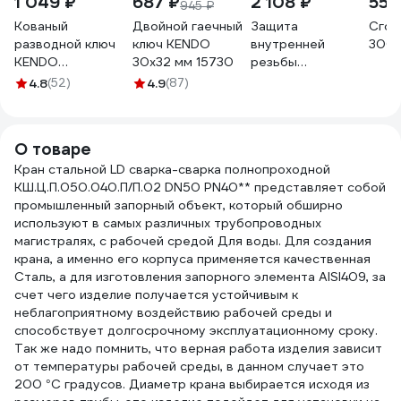
1 049 ₽
687 ₽
2 108 ₽
558
945 ₽
Кованый
Двойной гаечный
Защита
Сгон
разводной ключ
ключ KENDO
внутренней
300 
KENDO
30x32 мм 15730
резьбы
углеродистая
Миниворкс
4.8
(52)
4.9
(87)
сталь, 250 мм, 10"
M20×1,5, цвет
15103
желтый – (3 шт.)
TFTOR20X1,5
О товаре
Кран стальной LD сварка-сварка полнопроходной
КШ.Ц.П.050.040.П/П.02 DN50 PN40** представляет собой
промышленный запорный объект, который обширно
используют в самых различных трубопроводных
магистралях, с рабочей средой Для воды. Для создания
крана, а именно его корпуса применяется качественная
Сталь, а для изготовления запорного элемента AISI409, за
счет чего изделие получается устойчивым к
неблагоприятному воздействию рабочей среды и
способствует долгосрочному эксплуатационному сроку.
Так же надо помнить, что верная работа изделия зависит
от температуры рабочей среды, в данном случает это
200 °С градусов. Диаметр крана выбирается исходя из