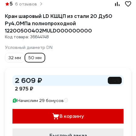
5
6 отзывов
Кран шаровый LD КШЦП из стали 20 Ду50
Ру4,0МПа полнопроходной
12200500402MULD000000000
Код товара: 36644148
Условный диаметр DN
32 мм
50 мм
2 609 ₽
-12%
2 975 ₽
Начислим 29 бонусов
В корзину
Быстрый заказ