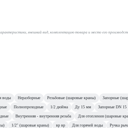
характеристики, внешний вид, комплектацию товара и место его производст
я воды
Неразборные
Резьбовые (шаровые краны)
Запорные (ша
дные
Полнопроходные
1/2 дюйма
Ду 15 мм
Запорные DN 15
одные
Внутренняя - внутренняя резьба
Для отопления (шаровые кр
ны)
1/2" (шаровые краны)
вр вр
Для горячей воды
Ручка рыч