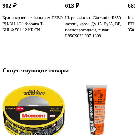
902 ₽
613 ₽
68
Кран шаровой с фильтром TEBO
Шаровой кран Giacomini R850
Кра
ВН/ВН 1/2" бабочка T-
латунь, хром, Ду 15, Ру35, ВР,
BTI
КШ.Ф.501.12.КБ.CN
полнопроходной, рычаг
050
R850X023 007-1308
Сопутствующие товары