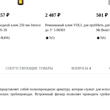
657 ₽
2 487 ₽
501 ₽
водной ключ 250 мм Inforce
Ремешковый ключ VOLL для труб
Нить для
05-39
до 3" 5.00303
Mr.Bond 
.8
(408)
5
(5)
5
(6)
СОПУТСТВУЮЩИЕ ТОВАРЫ
ВОПРОСЫ
4
представляет собой полнопроходную арматуру, которая служит для испо
ческих трубопроводах. Встроенный фильтр позволяет проводить грубу