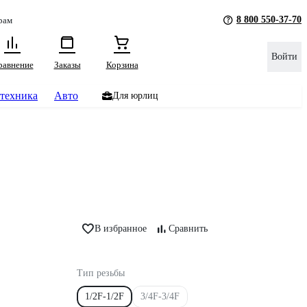
8 800 550-37-70
рам
Войти
равнение
Заказы
Корзина
техника
Авто
Для юрлиц
В избранное
Сравнить
Тип резьбы
1/2F-1/2F
3/4F-3/4F