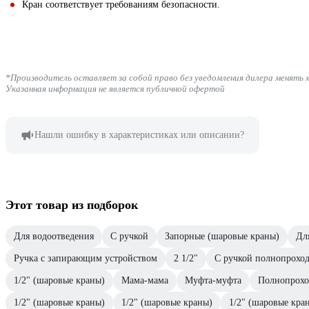
Кран соответствует требованиям безопасности.
*Производитель оставляет за собой право без уведомления дилера менять 
Указанная информация не является публичной офертой
Нашли ошибку в характеристиках или описании?
Этот товар из подборок
Для водоотведения
С ручкой
Запорные (шаровые краны)
Дл
Ручка с запирающим устройством
2 1/2"
С ручкой полнопрохо
1/2" (шаровые краны)
Мама-мама
Муфта-муфта
Полнопрох
1/2" (шаровые краны)
1/2" (шаровые краны)
1/2" (шаровые кра