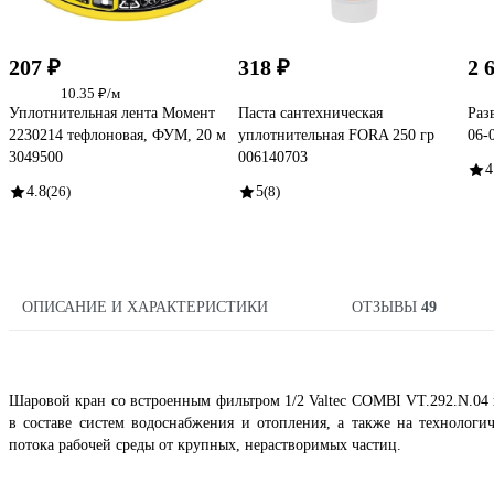
207 ₽
318 ₽
2 
10.35 ₽/м
Уплотнительная лента Момент
Паста сантехническая
Раз
2230214 тефлоновая, ФУМ, 20 м
уплотнительная FORA 250 гр
06-
3049500
006140703
4
4.8
(26)
5
(8)
ОПИСАНИЕ И ХАРАКТЕРИСТИКИ
ОТЗЫВЫ
49
Шаровой кран со встроенным фильтром 1/2 Valtec COMBI VT.292.N.04 
в составе систем водоснабжения и отопления, а также на технологи
потока рабочей среды от крупных, нерастворимых частиц.