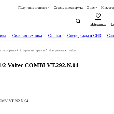
Получение и оплата
Сервис и поддержка
О нас
Инвесто
Избранное
С
ика
Силовая техника
Станки
Спецодежда и СИЗ
Сан
а запорная
/
Шаровые краны
/
Латунные
/
Valtec
/2 Valtec COMBI VT.292.N.04