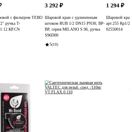
₽
3 292 ₽
1 294 ₽
ровой с фильтром TEBO
Шаровой кран с удлиненным
Шаровой кран 
2" ручка T-
штоком RUB 1/2 DN15 PN30, ВР-
арт.255 Rp1/2
1.12.КР.CN
ВР, серия MILANO S.96, ручка
02550014
S96D00
5
(10)