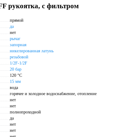
 FF рукоятка, с фильтром
прямой
да
нет
рычаг
запорная
никелированная латунь
резьбовой
1/2F-1/2F
20 бар
120 °С
15 мм
вода
горячее и холодное водоснабжение, отопление
нет
нет
полнопроходной
да
нет
нет
нет