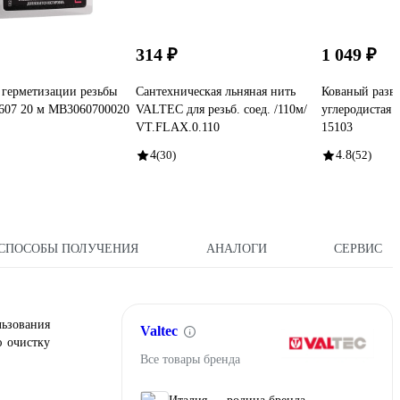
314 ₽
1 049 ₽
 герметизации резьбы
Сантехническая льняная нить
Кованый раз
607 20 м MB3060700020
VALTEC для резьб. соед. /110м/
углеродистая с
VT.FLAX.0.110
15103
4
(30)
4.8
(52)
СПОСОБЫ ПОЛУЧЕНИЯ
АНАЛОГИ
СЕРВИС
льзования
Valtec
ю очистку
Все товары бренда