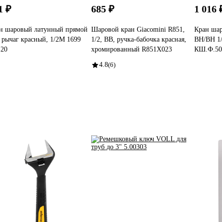
1 ₽
685 ₽
1 016 
н шаровый латунный прямой
Шаровой кран Giacomini R851,
Кран ша
 рычаг красный, 1/2М 1699
1/2, ВВ, ручка-бабочка красная,
ВН/ВН 1/
 20
хромированный R851X023
КШ.Ф.50
4.8
(6)