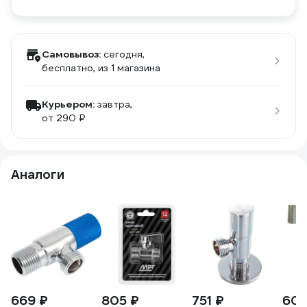
Самовывоз:
сегодня,
бесплатно
, из 1 магазина
Курьером:
завтра,
от 290 ₽
Аналоги
669 ₽
805 ₽
751 ₽
602