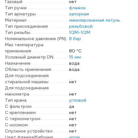
Газовый
нет
Тип ручки
флажок
Тип арматуры
запорная
Материал
никелированная латунь
Тип присоединения
резьбовой
Тип резьбы
1/2M-1/2M
Номинальное давление (PN)
8 бар
Max температура
применения
80 °С
Условный диаметр DN
15 мм
Назначение
вода
Область применения
вода
Для подсоединения
стиральной машины
нет
Для подсоединения
манометра
нет
Тип крана
угловой
С фильтром
да
С креплением
нет
С термометром
нет
С носиком
нет
Спускное устройство
нет
Цвет флажка/бабочки
хром