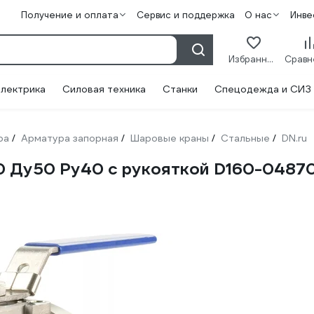
Получение и оплата
Сервис и поддержка
О нас
Инве
Избранное
лектрика
Силовая техника
Станки
Спецодежда и СИЗ
ра
Арматура запорная
Шаровые краны
Стальные
DN.ru
/
/
/
/
0 Ду50 Ру40 с рукояткой D160-0487