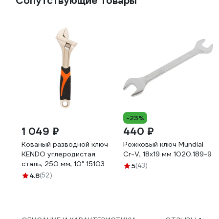
Сопутствующие товары
-23%
1 049 ₽
440 ₽
Кованый разводной ключ
Рожковый ключ Mundial
KENDO углеродистая
Cr-V, 18x19 мм 1020.189-9
сталь, 250 мм, 10" 15103
5
(43)
4.8
(52)