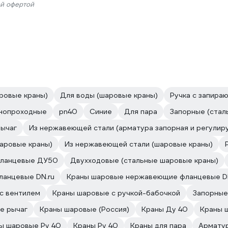
ой офертой
ровые краны)
Для воды (шаровые краны)
Ручка с запира
нопроходные
pn40
Синие
Для пара
Запорные (стал
Рычаг
Из нержавеющей стали (арматура запорная и регулир
аровые краны)
Из нержавеющей стали (шаровые краны)
ланцевые ДУ50
Двухходовые (стальные шаровые краны)
ланцевые DN.ru
Краны шаровые нержавеющие фланцевые D
с вентилем
Краны шаровые с ручкой-бабочкой
Запорные
е рычаг
Краны шаровые (Россия)
Краны Ду 40
Краны 
ы шаровые Ру 40
Краны Ру 40
Краны для пара
Армату