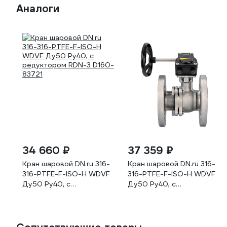
Аналоги
34 660 ₽
37 359 ₽
Кран шаровой DN.ru 316-
Кран шаровой DN.ru 316-
316-PTFE-F-ISO-H WDVF
316-PTFE-F-ISO-H WDVF
Ду50 Ру40, с
Ду50 Ру40, с
редуктором RDN-3 D160-
редуктором HAM-1 D160-
83721
83731