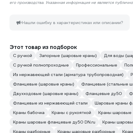
его производства. Указанная информация не является публичн
Нашли ошибку в характеристиках или описании?
Этот товар из подборок
С ручкой
Запорные (шаровые краны)
Для воды (ша
С ручкой полнопроходные
Профессиональные
Пол
Из нержавеющей стали (арматура трубопроводная)
Фланцевые (шаровые краны)
Фланцевые (стальные ш
Двухходовые (шаровые краны)
Фланцевые ду50
Ф
Фланцевые из нержавеющей стали
Шаровые краны ф
Краны бабочка
Краны с рукояткой
Краны шаровые 
Краны шаровые фланцевые ду50 DN.ru
Краны шаровы
Краны разборные
Краны шаровые разборные
Кран