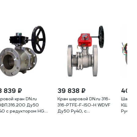
8 839 ₽
39 838 ₽
40 1
ровой кран DN.ru
Кран шаровой DN.ru 316-
Шарово
ФП.316.200 Ду50
316-PTFE-F-ISO-H WDVF
КШФП.3
40 с редуктором HGB-
Ду50 Ру40, с
Ру40 с
D160-12911
редуктором HGBF-1
HGBF-1
D160-83755