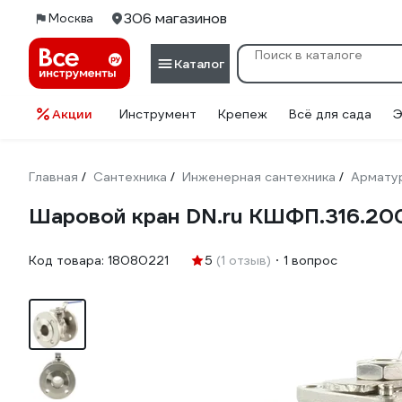
306 магазинов
Москва
Каталог
Акции
Инструмент
Крепеж
Всё для сада
Э
Главная
Сантехника
Инженерная сантехника
Армату
/
/
/
Шаровой кран DN.ru КШФП.316.20
Код товара:
18080221
5
(1 отзыв)
1 вопрос