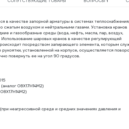
СОПУТСТВУЮЩИЕ ТОВАРЫ
ВОПРОСЫ
1
С
ся в качестве запорной арматуры в системах теплоснабжения
со сжатым воздухом и нейтральными газами. Установка кранов
е и газообразные среды (вода, нефть, масла, пар, воздух,
на. Использование шаровых кранов в качестве регулирующей
происходит посредством запирающего элемента, которым слу
 рукоятки, установленной на корпусе, осуществляется повор
чно повернуть ее на угол 90 градусов.
015
 (аналог 08Х17Н14М2)
г 08Х17Н14М2)
при неагрессивной среде и средних значениях давления и