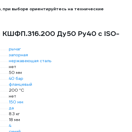
, при выборе ориентируйтесь на технические
u КШФП.316.200 Ду50 Ру40 с ISO-
рычаг
запорная
нержавеющая сталь
нет
50 мм
40 бар
фланцевый
200 °С
нет
150 мм
да
8.3 кг
18 мм
4
синий