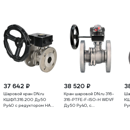
37 642 ₽
38 520 ₽
3
Шаровой кран DN.ru
Кран шаровой DN.ru 316-
Ша
КШФП.316.200 Ду50
316-PTFE-F-ISO-H WDVF
КШ
Ру40 с редуктором HAM-
Ду50 Ру40, с
Ру
1 D160-12898
редуктором HGB-1 D160-
1 
83743