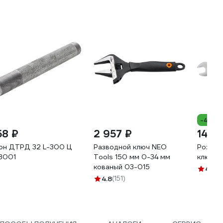
-41%
58 ₽
2 957 ₽
147 
он ДТРД 32 L-300 Ц
Разводной ключ NEO
Рожков
3001
Tools 150 мм 0-34 мм
ключ T
кованый 03-015
4.9
(3
4.8
(151)