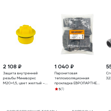
2 108 ₽
1 040 ₽
5
Защита внутренней
Паронитовая
Сг
резьбы Миниворкс
теплоизоляционная
32
M20×1,5, цвет желтый –
прокладка ЕВРОПАРТНЕР
(3 шт.) TFTOR20X1,5
50x50x2 мм, 100 шт
5
(1)
0204 D