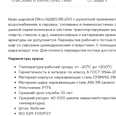
ОПИСАНИЕ И ХАРАКТЕРИСТИКИ
ОТЗЫВЫ
1
Кран шаровой DN.ru КШФП.316.200 с рукояткой применяет
водоснабжения, в паровых, топливных и пневмосистемах 
данной серии возможна в системы транспортирующие жидки
спирты, гликоль и др.), неагрессивные к материалам кра
арматуры не допускается. Перекрытие рабочего потока 
шар со сквозным цилиндрическим отверстием. С помощью
шара вокруг оси. Для полного перекрытия потока достато
Параметры крана:
Температура рабочей среды: от -20⁰C до +200⁰C
Герметичность в затворе: по классу А ГОСТ 9544-2
Материал корпуса: нержавеющая сталь CF8М/SS 316
Материал шара: нержавеющая сталь AISI 316 (анало
Уплотнение: PTFE
Средний срок службы: 10 лет
Средний ресурс: 40 000 циклов закрытие/открытие(
температуры)
Шток: 14х14 мм
ISO 5211: F05/F07