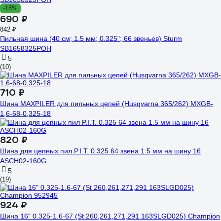
-18%
690 ₽
842 ₽
Пильная шина (40 см; 1.5 мм; 0.325"; 66 звеньев) Sturm
SB1658325POH
5
(10)
710 ₽
Шина MAXPILER для пильных цепей (Husqvarna 365/262) MXGB-
1,6-68-0,325-18
820 ₽
Шина для цепных пил P.I.T. 0.325 64 звена 1.5 мм на шину 16
ASCH02-160G
5
(19)
924 ₽
Шина 16" 0.325-1.6-67 (St 260,261,271,291 163SLGD025) Champion