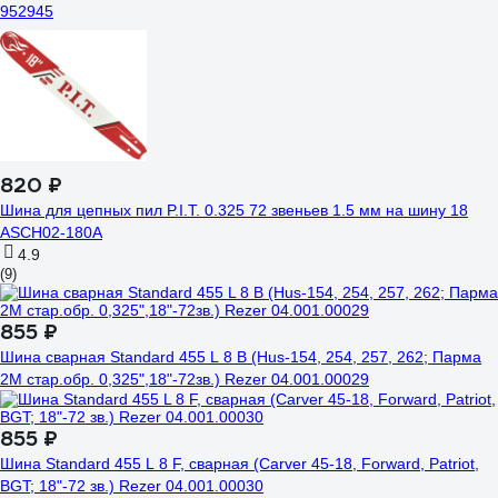
952945
820 ₽
Шина для цепных пил P.I.T. 0.325 72 звеньев 1.5 мм на шину 18
ASCH02-180A
4.9
(9)
855 ₽
Шина сварная Standard 455 L 8 B (Hus-154, 254, 257, 262; Парма
2М стар.обр. 0,325",18"-72зв.) Rezer 04.001.00029
855 ₽
Шина Standard 455 L 8 F, сварная (Carver 45-18, Forward, Patriot,
BGT; 18"-72 зв.) Rezer 04.001.00030