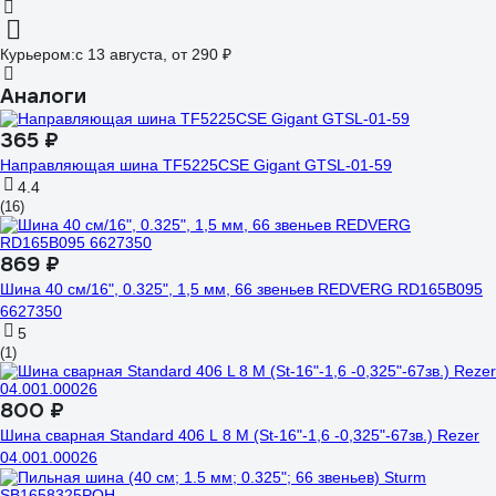
Курьером:
c 13 августа,
от 290 ₽
Аналоги
365 ₽
Направляющая шина TF5225CSE Gigant GTSL-01-59
4.4
(16)
869 ₽
Шина 40 см/16", 0.325", 1,5 мм, 66 звеньев REDVERG RD165B095
6627350
5
(1)
800 ₽
Шина сварная Standard 406 L 8 M (St-16"-1,6 -0,325"-67зв.) Rezer
04.001.00026