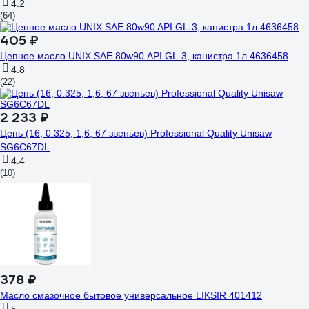
4.2
(64)
405 ₽
Цепное масло UNIX SAE 80w90 API GL-3, канистра 1л 4636458
4.8
(22)
2 233 ₽
Цепь (16; 0.325; 1,6; 67 звеньев) Professional Quality Unisaw
SG6C67DL
4.4
(10)
378 ₽
Масло смазочное бытовое универсальное LIKSIR 401412