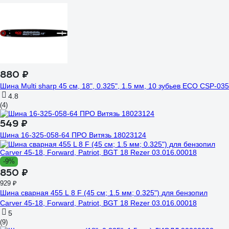
880 ₽
Шина Multi sharp 45 см, 18", 0.325", 1.5 мм, 10 зубьев ECO CSP-035
4.8
(4)
549 ₽
Шина 16-325-058-64 ПРО Витязь 18023124
-9%
850 ₽
929 ₽
Шина сварная 455 L 8 F (45 см; 1.5 мм; 0.325") для бензопил
Carver 45-18, Forward, Patriot, BGT 18 Rezer 03.016.00018
5
(9)