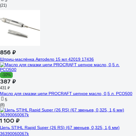
5
(21)
856 ₽
Шприц-маслёнка Автоdело 15 мл 42019 17436
-10%
387 ₽
431 ₽
Масло для смазки цепи PROCRAFT цепное масло, 0,5 л. PCO500
5
(8)
1 100 ₽
Цепь STIHL Rapid Super (26 RS) (67 звеньев, 0,325, 1,6 мм)
36390060067k