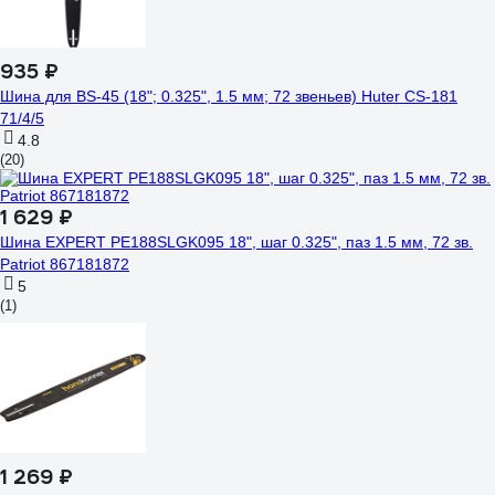
935 ₽
Шина для BS-45 (18"; 0.325", 1.5 мм; 72 звеньев) Huter CS-181
71/4/5
4.8
(20)
1 629 ₽
Шина EXPERT PE188SLGK095 18", шаг 0.325", паз 1.5 мм, 72 зв.
Patriot 867181872
5
(1)
1 269 ₽