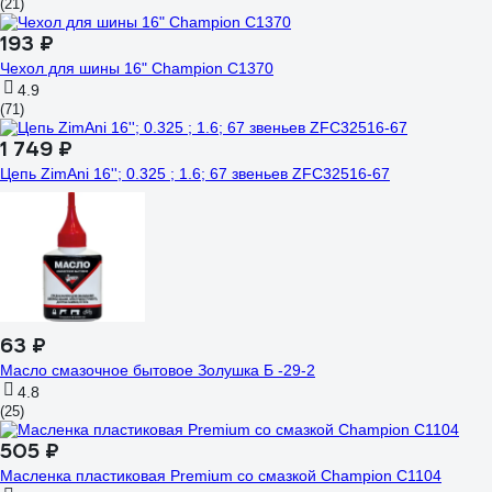
(21)
193 ₽
Чехол для шины 16" Champion C1370
4.9
(71)
1 749 ₽
Цепь ZimAni 16''; 0.325 ; 1.6; 67 звеньев ZFC32516-67
63 ₽
Масло смазочное бытовое Золушка Б -29-2
4.8
(25)
505 ₽
Масленка пластиковая Premium со смазкой Champion C1104