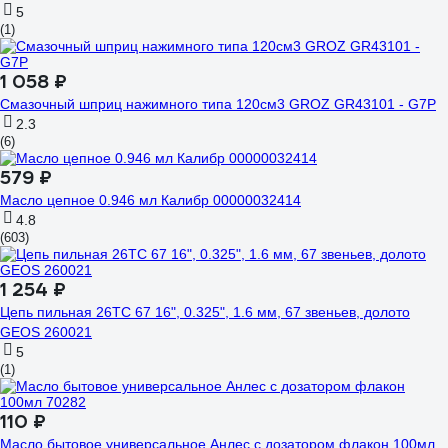
5
(1)
1 058 ₽
Смазочный шприц нажимного типа 120см3 GROZ GR43101 - G7P
2.3
(6)
579 ₽
Масло цепное 0.946 мл Калибр 00000032414
4.8
(603)
1 254 ₽
Цепь пильная 26TC 67 16", 0.325", 1.6 мм, 67 звеньев, долото
GEOS 260021
5
(1)
110 ₽
Масло бытовое универсальное Анлес с дозатором флакон 100мл