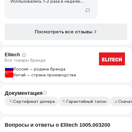
Испльзовались 1-2 раза в неделю.
При температуре ниже +10 не
хранился и не использовался
Посмотреть все отзывы
Elitech
Все товары бренда
Россия — родина бренда
Китай — страна производства
Документация
Сертификат дилера
Гарантийный талон
Скача
Вопросы и ответы о Elitech 1005.003200