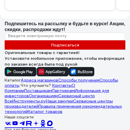
Подпишитесь
на рассылку
и будьте в курсе! Акции,
скидки, распродажи ждут!
Подписаться
Оригинальные товары с гарантией!
Установите мобильное приложение, чтобы информация
по заказам всегда была под рукой
Каталог
Адреса магазинов
Способы получения
Способы
оплаты
Что улучшить?
Контакты
О
Компании
Поставщикам
Партнерам
Информация для
инвесторов
Организациям
Сервисный центр
ВсеИнструменты.ру
Наши закупки
Сервисные центры
производителей
Правила применения рекомендательных
технологий
Каталог товаров
Наши соцсети
Чат для бизнес-клиентов