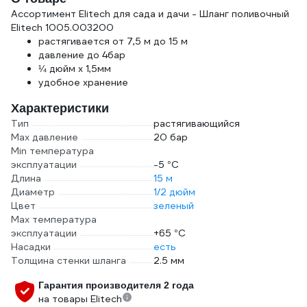
Ассортимент Elitech для сада и дачи - Шланг поливочный
Elitech 1005.003200
растягивается от 7,5 м до 15 м
давление до 4бар
¼ дюйм х 1,5мм
удобное хранение
Характеристики
Тип
растягивающийся
Max давление
20 бар
Min температура
эксплуатации
-5 °С
Длина
15 м
Диаметр
1/2 дюйм
Цвет
зеленый
Мах температура
эксплуатации
+65 °С
Насадки
есть
Толщина стенки шланга
2.5 мм
Гарантия производителя 2 года
на товары Elitech