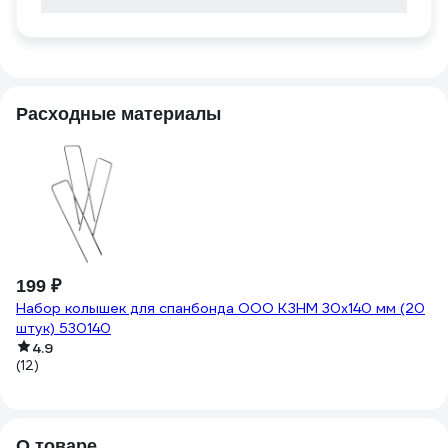
Расходные материалы
199 ₽
1
Набор колышек для спанбонда ООО КЗНМ 30x140 мм (20
Д
штук) 530140
(1)
4.9
(12)
О товаре