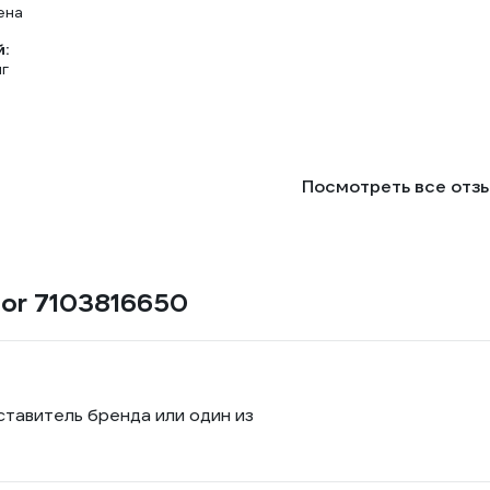
ена
:
г
Посмотреть все отз
lor 7103816650
ставитель бренда или один из