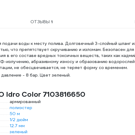
ОТЗЫВЫ
1
ля подачи воды к месту полива. Долговечный 3-слойный шланг и
ью, что препятствует скручиванию и изломам. Безопасен для
я в его составе вредных токсичных веществ, таких как кадми
 УФ-излучению, абразивному износу и образованию водорослей
тации, не обесцвечивается, не теряет форму со временем.
 давление - 8 бар. Цвет зеленый.
 Idro Color 7103816650
армированный
полиэстер
50 м
1/2 дюйм
12.7 мм
зеленый