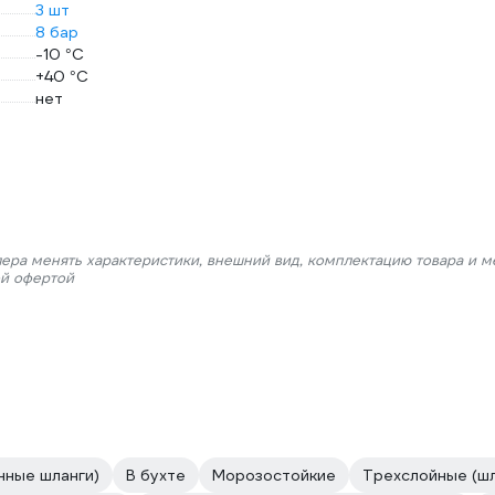
3 шт
8 бар
-10 °С
+40 °С
нет
лера менять характеристики, внешний вид, комплектацию товара и м
ой офертой
нные шланги)
В бухте
Морозостойкие
Трехслойные (шл