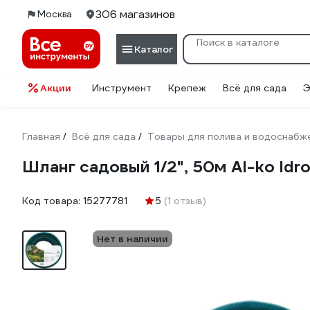
306 магазинов
Москва
Каталог
Акции
Инструмент
Крепеж
Всё для сада
Э
Главная
Всё для сада
Товары для полива и водоснабж
/
/
Шланг садовый 1/2", 50м Al-ko Idro
Код товара:
15277781
5
(1 отзыв)
Нет в наличии