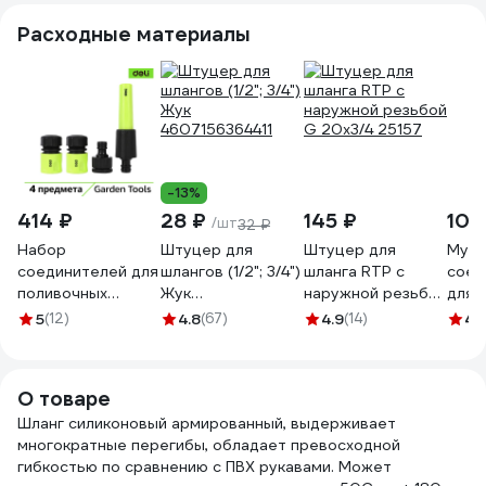
Расходные материалы
-13%
414 ₽
28 ₽
145 ₽
103
/шт
32 ₽
Набор
Штуцер для
Штуцер для
Муф
соединителей для
шлангов (1/2"; 3/4")
шланга RTP с
соед
поливочных
Жук
наружной резьбой
для ш
шлангов 1/2
4607156364411
G 20х3/4 25157
Gard
5
(12)
4.8
(67)
4.9
(14)
4.
DL8798 (4
ST60
предмета
быстросъемные
О товаре
коннекторы с
аквастопом и без
Шланг силиконовый армированный, выдерживает
штуцера 1/2-3/4
многократные перегибы, обладает превосходной
наконечник) DELI
гибкостью по сравнению с ПВХ рукавами. Может