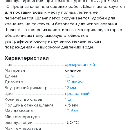
134986
эксплуатироваться при температуре от -50С до + 180
°С. Предназначен для садовых работ. Шланг используется
для поставки воды к месту полива, легкий, не
перегибается. Шланг легко скручивается, удобен для
хранения, не токсичен и безопасен для использования.
Шланг изготовлен из качественных материалов, которые
обеспечивают ему высокую стойкость к
ультрафиолетовому излучению, механическим
повреждениям и высокому давлению воды.
Характеристики
Тип
армированный
Материал
силикон
Длина
10 м
Диаметр
1/2 дюйм
Внутренний диаметр
12 мм
Цвет
прозрачный
Количество слоев
1 шт
Толщина стенки шланга
4.5 мм
Max давление
10 бар
Min температура
эксплуатации
-50 °С
Мах температура