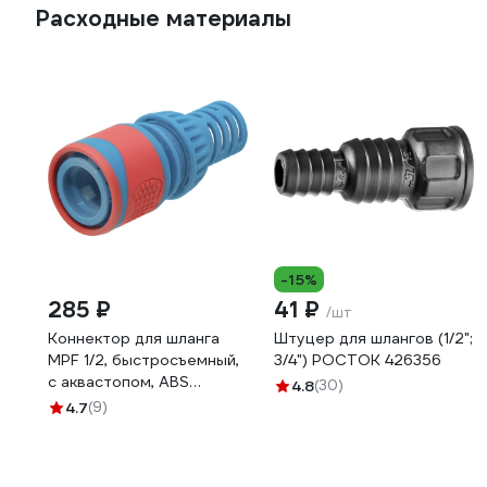
Расходные материалы
-15%
285 ₽
41 ₽
/шт
Коннектор для шланга
Штуцер для шлангов (1/2";
MPF 1/2, быстросъемный,
3/4") РОСТОК 426356
с аквастопом, ABS
4.8
(30)
пластик/резина
4.7
(9)
ДС.071277