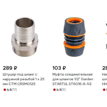
289 ₽
103 ₽
2
Штуцер под шланг с
Муфта соединительная
На
наружной резьбой 1 х 25
для шлангов 1/2" Garden
шл
мм СТМ CRSM0125
STARTUL ST6016-6-1/2
HH
4.6
(13)
4.9
(9)