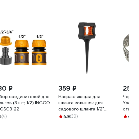
80 ₽
359 ₽
25 ₽
бор соединителей для
Направляющая для
Червяч
ангов (3 шт; 1/2) INGCO
шланга колышек для
Yada 12
CS03122
садового шланга 1/2"
сталь 
MasterProf ДС.070921
5
(4)
4.9
(39)
4.6
(3