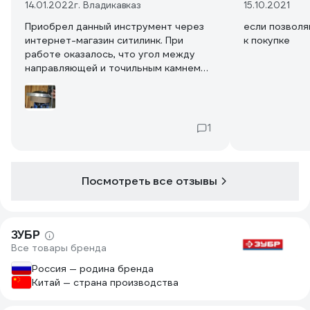
14.01.2022
г. Владикавказ
15.10.2021
Приобрел данный инструмент через
если позвол
интернет-магазин ситилинк. При
к покупке
работе оказалось, что угол между
направляющей и точильным камнем
далеко не прямой. По этой причине не
возможно адекватно точить стамески
и ножи рубанка. Отправил по гарантии
на экспертизу. Пришел ответ:
1
"проблем не выявлено, нигде не
написано что угол должен быть 90
градусов". Неоднократно писал на
официальный сайт- ответа не было на
Посмотреть все отзывы
протяжении трёх недель. Затем
просто отписались. Вы ребята там что
курите?? Что за беспредел?
Покупателям советую задуматься
ЗУБР
Все товары бренда
перед приобретением техники Зубр.
Компания не заслуживает ни капли
Россия — родина бренда
доверия.
Китай — страна производства