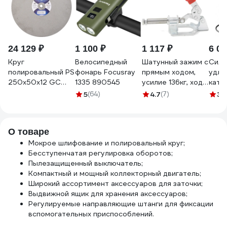
24 129 ₽
1 100 ₽
1 117 ₽
6 09
Круг
Велосипедный
Шатунный зажим с
Сило
полировальный PS
фонарь Focusray
прямым ходом,
удли
250x50x12 GC
1335 890545
усилие 136кг, ход
кату
600 MF R 35 м/с
32мм
пвс 
5
(64)
4.7
(7)
3.
171-0-0-0-32
WOODWORK GH-
3500
ЭЛАКС 7157
302-FM
О товаре
Мокрое шлифование и полировальный круг;
Бесступенчатая регулировка оборотов;
Пылезащищенный выключатель;
Компактный и мощный коллекторный двигатель;
Широкий ассортимент аксессуаров для заточки;
Выдвижной ящик для хранения аксессуаров;
Регулируемые направляющие штанги для фиксации
вспомогательных приспособлений.