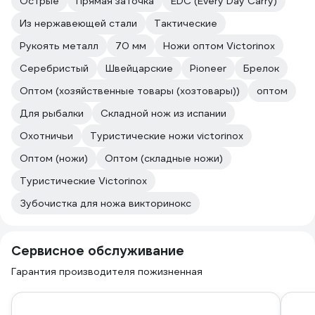
Острые
Прямая заточка
EDC (Every Day Carry)
Из нержавеющей стали
Тактические
Рукоять металл
70 мм
Ножи оптом Victorinox
Серебристый
Швейцарские
Pioneer
Брелок
Оптом (хозяйственные товары (хозтовары))
оптом
Для рыбалки
Складной нож из испании
Охотничьи
Туристические ножи victorinox
Оптом (ножи)
Оптом (складные ножи)
Туристические Victorinox
Зубочистка для ножа викторинокс
Сервисное обслуживание
Гарантия производителя пожизненная