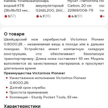
Камень точильный
Фонарь
Мусат Tramontina
Ноже
водный КТВ
аккумуляторный
Carbon, 20 см
съём
(36х18х153 мм;
G24SL200, 24V,
22969/008-TR
точи
B600; VM) ИНФ-
200 лм, без АКБ и
поло
5
(57)
4.7
(35)
4.9
(10)
4.
АБРАЗИВ Б-4922
ЗУ GreenWorks
3502407
О товаре
Швейцарский нож серебристый Victorinox Pioneer
0.8000.26 - незаменимая вещь в походе или в дальних
поездках. Устройство имеет компактную складную
конструкцию, что обеспечивает безопасную
транспортировку. Длина ножа составляет 93 мм. Модель
выполняется из качественных материалов и прослужит
длительное время.
Преимущества Victorinox Pioneer
Качественное исполнение Victorinox Pioneer
0.8000.26;
Долгий срок службы;
Простота применения;
Коллекция - Sturdy Pocket Tools, 93 мм.
Характеристики