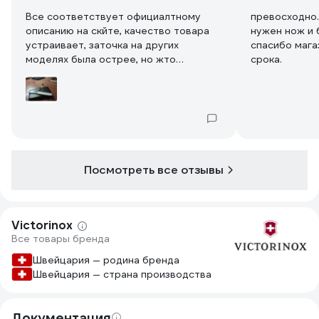
Все соответствует официалтному
превосходно.
описанию на скйте, качество товара
нужен нож и 
устраивает, заточка на других
спасибо мага
моделях была острее, но жто
срока.
поправимо, когда появится опять в
продаже керамическая заточка ,,
карандаш,, само лезвие зеркальной
чистоты, брутальный вид.
Посмотреть все отзывы
Victorinox
Все товары бренда
Швейцария — родина бренда
Швейцария — страна производства
Документация