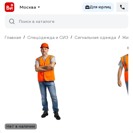
Москва
Для юрлиц
Поиск в каталоге
Главная
/
Спецодежда и СИЗ
/
Сигнальная одежда
/
Жил
Нет в наличии