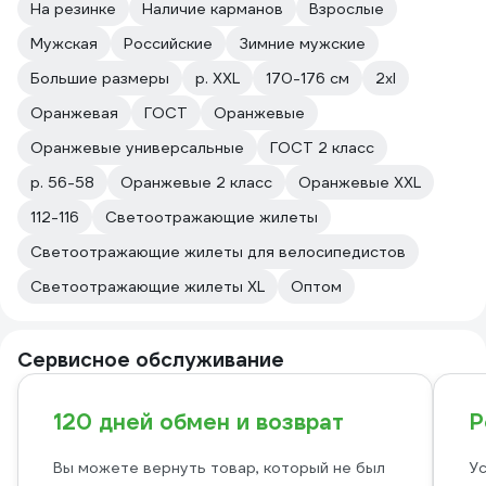
На резинке
Наличие карманов
Взрослые
Мужская
Российские
Зимние мужские
Большие размеры
р. XXL
170-176 см
2xl
Оранжевая
ГОСТ
Оранжевые
Оранжевые универсальные
ГОСТ 2 класс
р. 56-58
Оранжевые 2 класс
Оранжевые XXL
112-116
Светоотражающие жилеты
Светоотражающие жилеты для велосипедистов
Светоотражающие жилеты XL
Оптом
Сервисное обслуживание
120 дней обмен и возврат
Р
Вы можете вернуть товар, который не был
Ус