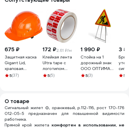
675 ₽
172 ₽
1 990 ₽
3 8
2.61 ₽/м
Защитная каска
Клейкая лента
Стойка на 1
Брюк
Gigant Lid,
Ultra tape с
дорожный знак
утеп
храповая
логотипом
ООО ОПТИМА
сигн
регулировка,
ОСТОРОЖНО!!!
СЕРВИС
HOE
5
(37)
5
(5)
5
(3)
5
(
оранжевая GHL-21
ХРУПКОЕ!!!,
металлическая
TECH
48мм*66м*45мкм,
опора подставка
желт
красный цвет на
00-00027013
HT5K
белом фоне
О товаре
4687205075468
Сигнальный жилет Ф, оранжевый, р.112-116, рост 170-176
012-05-5 предназначен для повышенной видимости
работника.
Прямой крой жилета
комфортен в использовании, не