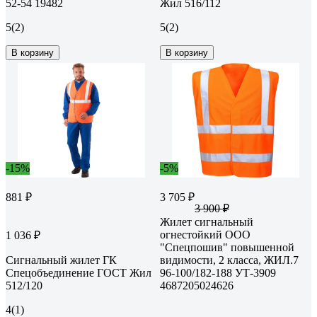
52-54 19482
Жил 516/112
5
(2)
5
(2)
В корзину
В корзину
-15%
-5%
881 ₽
3 705 ₽
3 900 ₽
Жилет сигнальный
огнестойкий OOO
1 036 ₽
"Спецпошив" повышенной
Сигнальный жилет ГК
видимости, 2 класса, ЖИЛ.7
Спецобъединение ГОСТ Жил
96-100/182-188 УТ-3909
512/120
4687205024626
4
(1)