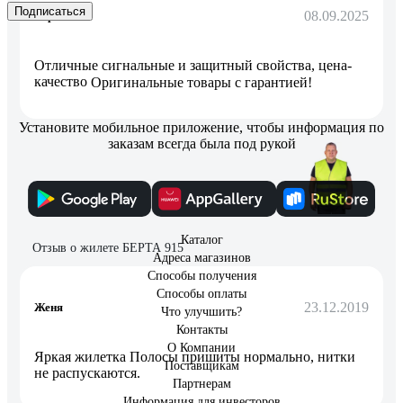
Подписаться
08.09.2025
Юра
Отличные сигнальные и защитный свойства, цена-
качество
Оригинальные товары с гарантией!
Установите мобильное приложение, чтобы информация по
заказам всегда была под рукой
14 отзывов
Каталог
Отзыв о жилете БЕРТА 915
Адреса магазинов
Способы получения
Способы оплаты
23.12.2019
Женя
Что улучшить?
Контакты
О Компании
Яркая жилетка Полосы пришиты нормально, нитки
Поставщикам
не распускаются.
Партнерам
Информация для инвесторов