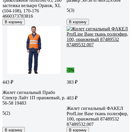
трикотажное полотно 65, 260
размер 56-58 87489529.004
застежка велькро Оранж, XL
5
(3)
(104-108), 170-176
4660373783816
В корзину
В корзину
-5%
443 ₽
383 ₽
Жилет сигнальный Прабо
Спектр Лайт 1П оранжевый, р.
403 ₽
56-58 19483
Жилет сигнальный ФАКЕЛ
5
(2)
ProfLine Base ткань полиэфир,
100, оранжевый 87489532
87489532.007
В корзину
В корзину