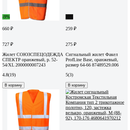
-9%
-6%
660 ₽
259 ₽
727 ₽
275 ₽
Жилет СОЮЗСПЕЦОДЕЖДА
Сигнальный жилет Факел
СПЕКТР оранжевый, р. 52-
ProfLine Base, оранжевый,
54/XL 2000000007243
размер 64-66 87489529.006
4.8
(19)
5
(3)
В корзину
В корзину