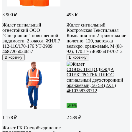
3 900 ₽
493 ₽
Жилет сигнальный
Жилет сигнальный
огнестойкий OOO
Костромская Текстильная
"Спецпошив" повышенной
Компания тип 2 трикотажное
видимости, 2 класса, ЖИЛ.7
полотно, 120, застежка
112-116/170-176 УТ-3909
велькро, оранжевый, M (88-
4687205024657
92), 170-176 4680641970212
В корзину
В корзину
-20%
1 178 ₽
2 589 ₽
Жилет ГК Спецобъединение