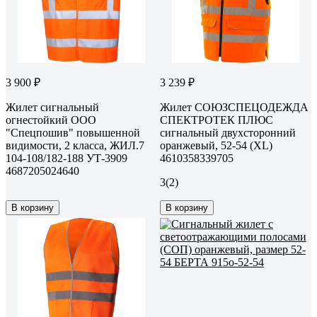
3 900 ₽
3 239 ₽
Жилет сигнальный
Жилет СОЮЗСПЕЦОДЕЖДА
огнестойкий OOO
СПЕКТРОТЕК ПЛЮС
"Спецпошив" повышенной
сигнальный двухсторонний
видимости, 2 класса, ЖИЛ.7
оранжевый, 52-54 (XL)
104-108/182-188 УТ-3909
4610358339705
4687205024640
3
(2)
В корзину
В корзину