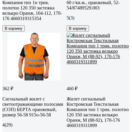
Компания тип 1н трик.
60 г/кв.м., оранжевый, 52-
полотно 120 350 застежка
54/87489529.003
велькро Оранж, 104-112, 170-
5
(3)
176 4660319315354
В корзину
В корзину
362 ₽
460 ₽
Сигнальный жилет с
Жилет сигнальный
светоотражающими полосами
Костромская Текстильная
(СОП) БЕРТА оранжевый,
Компания тип 1 трик. полотно
размер 56-58 915о-56-58
120 350 застежка велькро
Оранж, M (88-92), 170-176
4
(29)
4660319311899