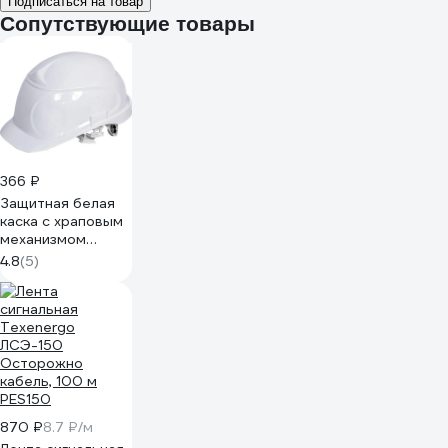
Подписаться на товар
Сопутствующие товары
366 ₽
Защитная белая
каска с храповым
механизмом
регулировки
4.8
(5)
РемоКолор 22-4-
007
870 ₽
8.7 ₽/м