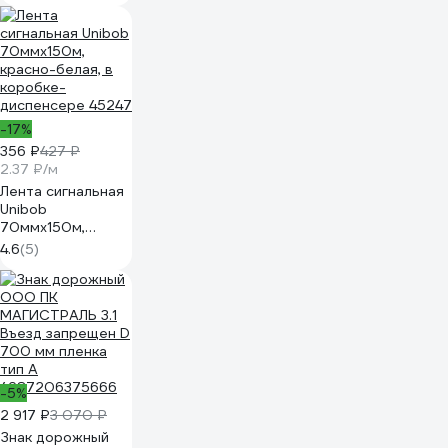
-17%
356 ₽
427 ₽
2.37 ₽/м
Лента сигнальная
Unibob
70ммх150м,
красно-белая, в
4.6
(5)
коробке-
диспенсере 45247
-5%
2 917 ₽
3 070 ₽
Знак дорожный