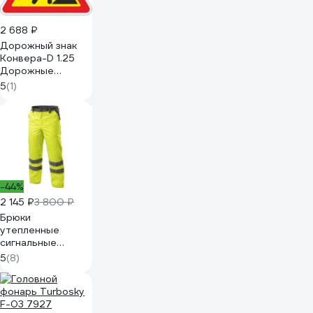
2 688 ₽
Дорожный знак
Конвера-D 1.25
Дорожные
работы пл. тип "А",
5
(1)
II т/р (А 900мм)
00-00003485
-44%
2 145 ₽
3 800 ₽
Брюки
утепленные
сигнальные
HOEGERT
5
(8)
TECHNIK JADE
желтые M (50)
HT5K334-M