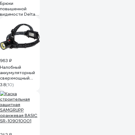
Брюки
повышенной
видимости Delta
Plus желто-синие,
размер L
PHPA2JMGT
963 ₽
Налобный
аккумуляторный
сверхмощный
фонарь REXANT
3.8
(10)
линза с зумом led
8 Вт + cob 8 вт
2x18650 75-7831
242 ₽