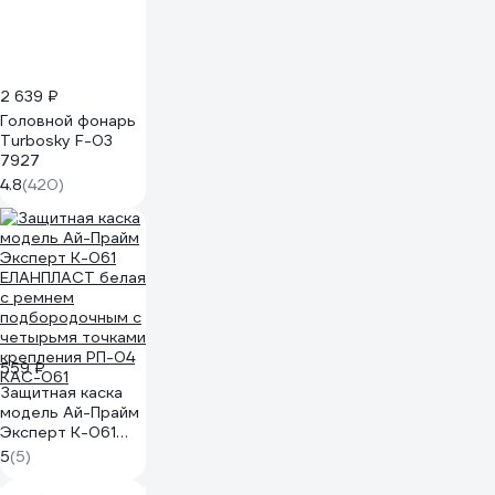
2 639 ₽
Головной фонарь
Turbosky F-03
7927
4.8
(420)
559 ₽
Защитная каска
модель Ай-Прайм
Эксперт К-061
ЕЛАНПЛАСТ белая
5
(5)
с ремнем
подбородочным с