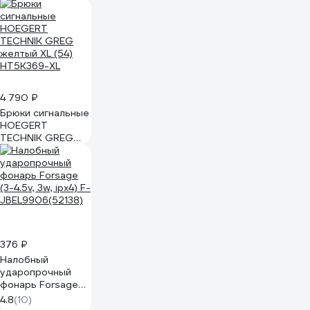
скорости - 20 км/
ч пл. тип "А", II т/
р(D700мм) 00-
00003478-20
4 790 ₽
Брюки сигнальные
HOEGERT
TECHNIK GREG
желтый XL (54)
HT5K369-XL
376 ₽
Налобный
ударопрочный
фонарь Forsage
(3-4.5v, 3w, ipx4) F-
4.8
(10)
JBEL9906(52138)