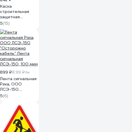
Каска
строительная
защитная
SAMGRUPP
5
(15)
оранжевая BASIC
SR-109010001
899 ₽
8.99 ₽/м
Лента сигнальная
Рзка, ООО
ЛСЭ-150
"Осторожно
5
(6)
кабель" Лента
сигнальная
ЛСЭ-150, 100 мкм