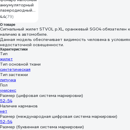
аккумуляторный
лазеродиодный
Ultraflash E1335 4
4.4
(79)
Вт, черный, 2LED
О товаре
13905
Сигнальный жилет STVOL р.XL, оранжевый SG04 обязателен к
наличию в автомобиле.
Данная модель обеспечивает видимость человека в условиях
недостаточной освещенности.
Характеристики
Тип
жилет
Тип основной ткани
синтетическая
Тип застежки
липучка
Пол
унисекс
Размер (цифровая система маркировки)
52-54
Наличие карманов
нет
Размер (международная цифровая система маркировки)
52-54
Размер (буквенная система маркировки)