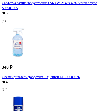
Салфетка замша искусственная SKYWAY 43х32см малая в тубе
S03901005
5
(8)
340 ₽
Обезжириватель Доброхим 1 л, спрей БП-00000836
4.9
(14)