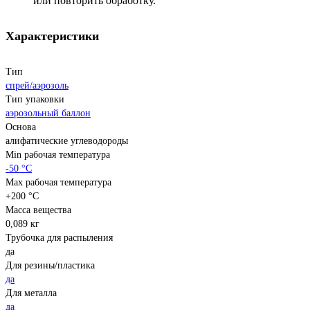
или повторить обработку.
Характеристики
Тип
спрей/аэрозоль
Тип упаковки
аэрозольный баллон
Основа
алифатические углеводороды
Min рабочая температура
-50 °С
Max рабочая температура
+200 °С
Масса вещества
0,089 кг
Трубочка для распыления
да
Для резины/пластика
да
Для металла
да