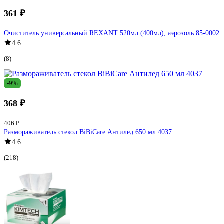
361 ₽
Очиститель универсальный REXANT 520мл (400мл), аэрозоль 85-0002
4.6
(8)
-9%
368 ₽
406 ₽
Размораживатель стекол BiBiCare Антилед 650 мл 4037
4.6
(218)