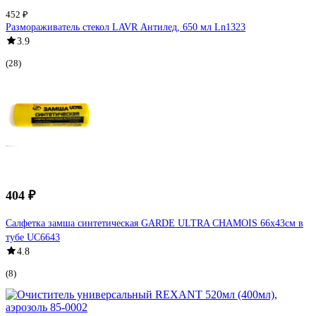
452 ₽
Размораживатель стекол LAVR Антилед, 650 мл Ln1323
3.9
(28)
404 ₽
Салфетка замша синтетическая GARDE ULTRA CHAMOIS 66x43см в
тубе UC6643
4.8
(8)