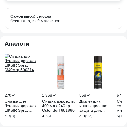
Самовывоз:
сегодня,
бесплатно
, из 9 магазинов
Аналоги
270 ₽
1 368 ₽
858 ₽
571 ₽
Смазка для
Смазка аэрозоль,
Диэлектрик
Сили
беговых дорожек
400 мл / 240 гр.
инновационная
смаз
LIKSIR Spray
Ostendorf 881880
защита для
мл S
(340мл) 500214
электрооборудования
4.3
(3)
4.3
(4)
4.9
(92)
5
(13)
Nanoprotech 650 мл
NPGDI0065