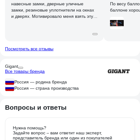
навесные замки, дверные уличные
По весу балло
замки, резиновые уплотнители на окнах
баллоне хоро
и дверях. Мотивировало меня взять эту
смазку зима… как то раз не смог открыть
замок зимой и пришлось его греть.
Смазывать лучше при плюсовой
температуре, чтобы смазка лучше
проникла в механизм и ей не мешало
Посмотреть все отзывы
обледенение. Можно и зимой занести
домой, например, замок и там смазать
Gigant
после нагревания до комнатной
Все товары бренда
температуры. Много не пшикать, так как
довольно «жидкая». Может как раз эта
Россия — родина бренда
более жидкая консистенция потому и не
Россия — страна производства
замерзает. Смазка на морозе
справляется-уже замки открываются.
Баллон пока не истратил. По весу вроде
Вопросы и ответы
норм.
Нужна помощь?
Задайте вопрос – вам ответит наш эксперт,
представитель бренда или один из покупателей