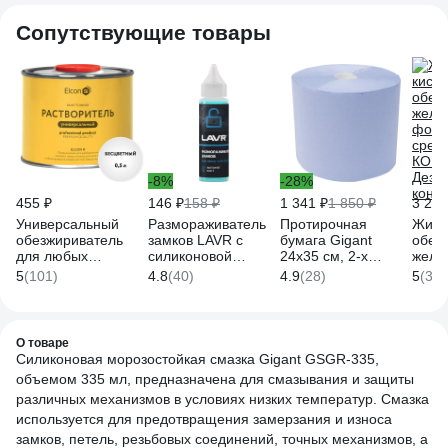
Сопутствующие товары
-8%
-28%
455 ₽
146 ₽
158 ₽
1 341 ₽
1 850 ₽
3 280
Универсальный
Размораживатель
Протирочная
Жидк
обезжириватель
замков LAVR с
бумага Gigant
обез
для любых
силиконовой
24x35 см, 2-х
желе
поверхностей Elcon
смазкой, 30 мл
слойная, 1000
фосф
5
(101)
4.8
(40)
4.9
(28)
5
(3)
R 0,5 л 00-
Ln1305
листов GPWR-24
сред
00004032
КОН
Дезо
конце
О товаре
Силиконовая морозостойкая смазка Gigant GSGR-335,
объемом 335 мл, предназначена для смазывания и защиты
различных механизмов в условиях низких температур. Смазка
используется для предотвращения замерзания и износа
замков, петель, резьбовых соединений, точных механизмов, а