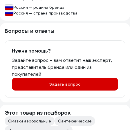
будто их только что смазывали. По
Россия — родина бренда
сравнению с предыдущей, эта смазка
Россия — страна производства
кажется немного более густой. На
обработку всех пяти дверей
автомобиля ушло менее четверти
Вопросы и ответы
флакона, тогда как прошлой смазки
уходило не меньше половины.
Нужна помощь?
Задайте вопрос – вам ответит наш эксперт,
представитель бренда или один из
покупателей
Задать вопрос
Этот товар из подборок
Смазки аэрозольные
Сантехнические