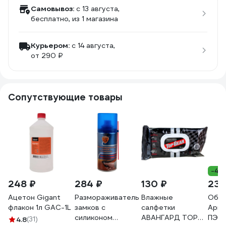
Самовывоз:
c 13 августа,
бесплатно
, из 1 магазина
Курьером:
c 14 августа,
от 290 ₽
Сопутствующие товары
-40
248 ₽
284 ₽
130 ₽
231
Ацетон Gigant
Размораживатель
Влажные
Обез
флакон 1л GAC-1L
замков с
салфетки
Арик
силиконом
АВАНГАРД TOP
ПЭТ 
4.8
(31)