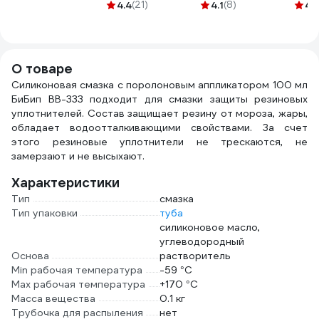
ELTRANS
GEAR
4.4
(21)
4.1
(8)
4.
аэрозоль, 210 мл
универсальные
EL-0603.01
20х16см 45шт TG-
30107
О товаре
Силиконовая смазка с поролоновым аппликатором 100 мл
БиБип BB-333 подходит для смазки защиты резиновых
уплотнителей. Состав защищает резину от мороза, жары,
обладает водоотталкивающими свойствами. За счет
этого резиновые уплотнители не трескаются, не
замерзают и не высыхают.
Характеристики
Тип
смазка
Тип упаковки
туба
силиконовое масло,
углеводородный
Основа
растворитель
Min рабочая температура
-59 °С
Max рабочая температура
+170 °С
Масса вещества
0.1 кг
Трубочка для распыления
нет