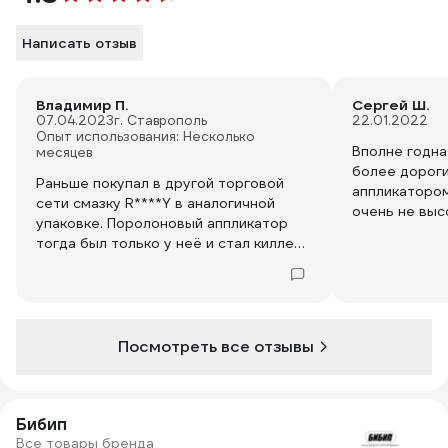
Написать отзыв
Владимир П.
Сергей Ш.
07.04.2023
г. Ставрополь
22.01.2022
Опыт использования: Несколько
Вполне годна
месяцев
более дороги
Раньше покупал в другой торговой
аппликатором
сети смазку R****Y в аналогичной
очень не высо
упаковке. Поролоновый аппликатор
вытекает, в 
тогда был только у неё и стал киллер-
шариковым а
фичей. Но у них качество заметно
снизилось и та сеть перестала её
продавать. И теперь нашлась
достойная замена! Смазанные этой
смазкой резиновые уплотнители
Посмотреть все отзывы
долго остаются мягкими, блестящими
и скользкими на ощупь, ничего не
примерзает, бензином не пахнет.
Бибип
Например, резинки на дверях авто
Все товары бренда
уже выдержали две мойки, и выглядят