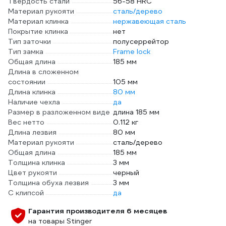
Твердость стали
56-58 HRC
Материал рукояти
сталь/дерево
Материал клинка
нержавеющая сталь
Покрытие клинка
нет
Тип заточки
полусеррейтор
Тип замка
Frame lock
Общая длина
185 мм
Длина в сложенном
состоянии
105 мм
Длина клинка
80 мм
Наличие чехла
да
Размер в разложенном виде
длина 185 мм
Вес нетто
0.112 кг
Длина лезвия
80 мм
Материал рукояти
сталь/дерево
Общая длина
185 мм
Толщина клинка
3 мм
Цвет рукояти
черный
Толщина обуха лезвия
3 мм
С клипсой
да
Гарантия производителя 6 месяцев
на товары Stinger