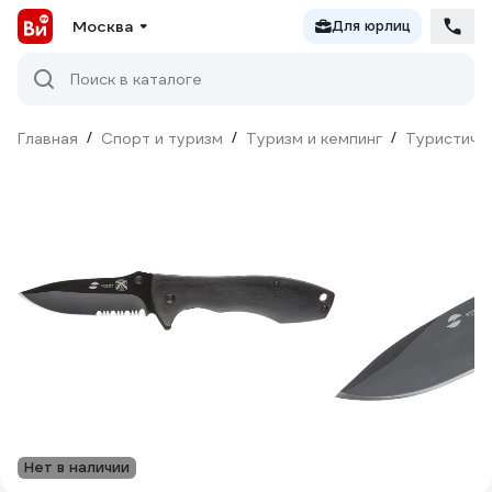
Москва
Для юрлиц
Поиск в каталоге
Главная
/
Спорт и туризм
/
Туризм и кемпинг
/
Туристиче
Нет в наличии