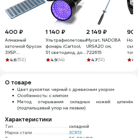
400 ₽
1 140 ₽
2 149 ₽
902
Алмазный
Ультрафиолетовый
Мусат, NADOBA
Ноже
заточной брусок
фонарь iCartool,
URSA20 см,
съём
ЗУБР
51 светодиод, до
722615
точи
Профессионал
6 часов работы,
поло
4.6
(152)
4.9
(44)
4.7
(12)
4.
крупная
длина волны 395
зернистость,
нм IC-L201
Р200, 50х150 мм
О товаре
35715-03_z01
Цвет рукоятки: черный с древесным узором
Особенность: с клипом
Метод открывания складных ножей: шпенёк
(подпальцевый упор на лезвии)
Характеристики
Тип
складной
Марка стали
3CR13