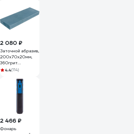
2 080 ₽
Заточной абразив,
200х70х20мм,
360грит
Петроградъ
4.4
(114)
М00015026
2 466 ₽
Фонарь