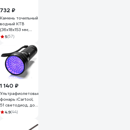
732 ₽
Камень точильный
водный КТВ
(36х18х153 мм;
B600; VM) ИНФ-
5
(57)
АБРАЗИВ Б-4922
1 140 ₽
Ультрафиолетовый
фонарь iCartool,
51 светодиод, до
6 часов работы,
4.9
(44)
длина волны 395
нм IC-L201