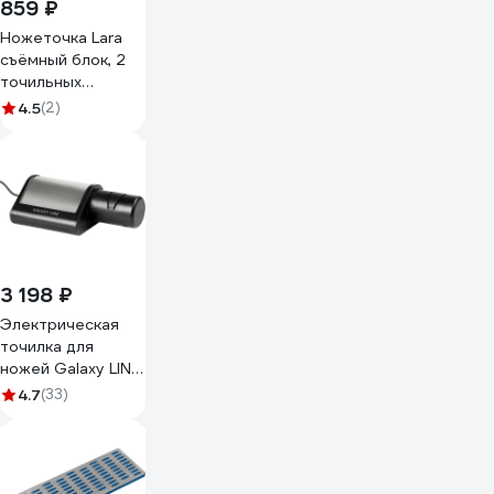
859 ₽
Ножеточка Lara
съёмный блок, 2
точильных
полотна LR05-02
4.5
(2)
3 198 ₽
Электрическая
точилка для
ножей Galaxy LINE
GL 2443, черный с
4.7
(33)
серебристым, 18
Вт, для металлич-
х, кухонных,
керамических,