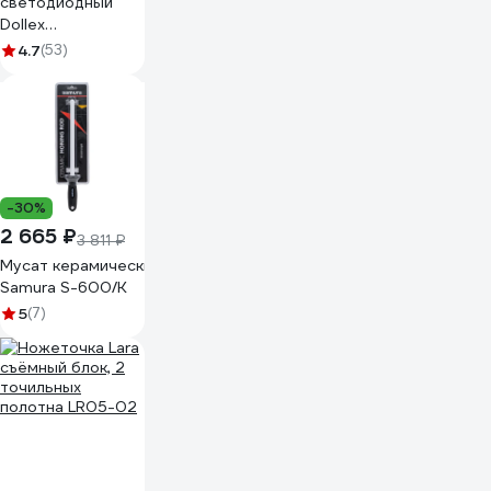
светодиодный
Dollex
аккумуляторный,
4.7
(53)
магнит, крючок
FIS-19
-30%
2 665 ₽
3 811 ₽
Мусат керамический 254 мм, белый
Samura S-600/K
5
(7)