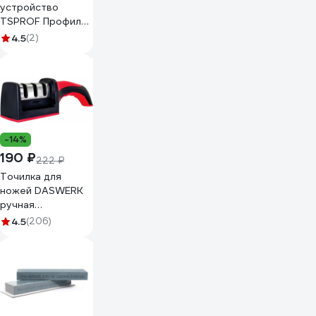
устройство
TSPROF Профиль
К4 2026 TS-
4.5
(2)
K4P25021B
-14%
190 ₽
222 ₽
Точилка для
ножей DASWERK
ручная
ножеточка,
4.5
(206)
трёхзонная
грубая, чистовая,
шлифовка 608134