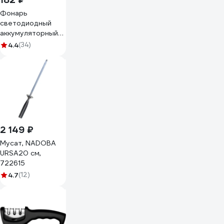
Фонарь
светодиодный
аккумуляторный
Forsage F-
4.4
(34)
CAM4047(57970)
2 149 ₽
Мусат, NADOBA
URSA20 см,
722615
4.7
(12)