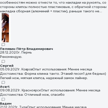
особенностям можно отнести то, что накладки на рукоять, со
стороны клипсы полностью пластиковые, с обратной стороны
накладка сборная (алюминий + пластик), раньше такого не
встречал. Механизм открывания собран на пластиковых
шайбах, что за эту цену ожидаемо. Вызывает некоторое
опасение форма лезвия ближе к кончику, уж очень тонкое
сведение. По заточке, она "безопасная" т.е. порезаться этим
ножом еще надо суметь, но для каждодневного
использования это скорее плюс. Клипса. Странное решение,
но помимо того что она прикручена к рукояти, она еще и
приклеена, причем следы клея на рукояти так и остались. В
Пелявин Пётр Владимирович
целом, за свои деньги, хороший китайский нож. К покупке
28.12.2020
г. Пермь
рекомендую.
Рекомендую.
Сергей
05.09.2021
г. Ковров
Опыт использования: Менее месяца
Достоинства: Форма клинка танто. Этакий recon1 для бедных)
Легкий нож, мягкая клипса, надежный замок лайнер.
Avart
09.08.2021
г. Красноярск
Опыт использования: Менее месяца
Достоинства: Отличный нож, спасибо
Вадим
21.12.2021
г. Тула
Опыт использования: Менее месяца