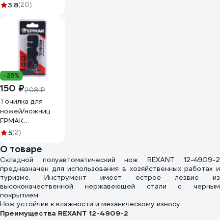
3.8
(20)
-28%
150 ₽
208 ₽
Точилка для
ножей/ножниц
ЕРМАК
вольфрамовая
5
(2)
сталь, керамика,
О товаре
9,2x3х1,3см, ABS
Складной полуавтоматический нож REXANT 12-4909-2
пластик 070-011
предназначен для использования в хозяйственных работах и
туризме. Инструмент имеет острое лезвие из
высококачественной нержавеющей стали с черным
покрытием.
Нож устойчив к влажности и механическому износу.
Преимущества REXANT 12-4909-2