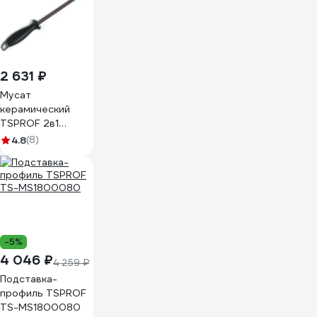
2 631 ₽
Мусат
керамический
TSPROF 2в1
(2000/3000
4.8
(8)
грит) TS-
MS2401540
-5%
4 046 ₽
4 259 ₽
Подставка-
профиль TSPROF
TS-MS1800080