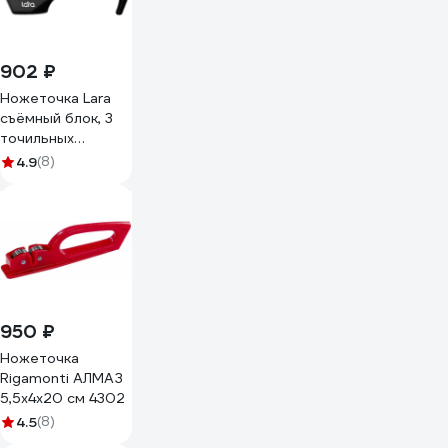
902 ₽
Ножеточка Lara
съёмный блок, 3
точильных
полотна LR05-03
4.9
(8)
950 ₽
Ножеточка
Rigamonti АЛМАЗ
5,5x4x20 см 4302
4.5
(8)