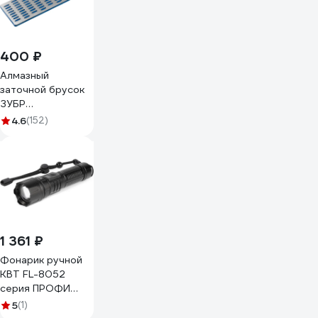
спортивных,
складных ножей
7021224430
400 ₽
Алмазный
заточной брусок
ЗУБР
Профессионал
4.6
(152)
крупная
зернистость,
Р200, 50х150 мм
35715-03_z01
1 361 ₽
Фонарик ручной
КВТ FL-8052
серия ПРОФИ
103874
5
(1)