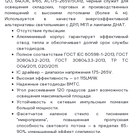
120, 6400K, IP65, AC175-265V/50Hz, черный служит для
освещения складских, торговых и производственных
помещений с высокими потолками (более 4 м).
Используется в качестве энергоэффективной
альтернативы светильникам с ДРЛ, МГЛ и лампами ДНАТ.
Отсутствие пульсации.
Алюминиевый корпус гарантирует эффективный
отвод тепла и обеспечивает долгий срок службы
светодиодов.
Полное соответствие ГОСТ IEC 60598-1-2013, ГОСТ
30804.3.2-2013, ГОСТ 30804.3.3-2013, ТР ТС
004/2011, 020/2011.
IC драйвер – диапазон напряжения 175-265V.
Высокая эффективность — от 115LM/W.
Надежные светодиоды BMTC.
Угол рассеивания 120 градусов дает возможность
освещения максимальной площади.
Устойчивость к сетевым импульсным помехам
большой мощности.
Фасетчатое каленое стекло с тиснением
"микропризма", повышенная пропускная
способность светового потока — в пределах 85-
90%, уменьшенный эффект слепимости.