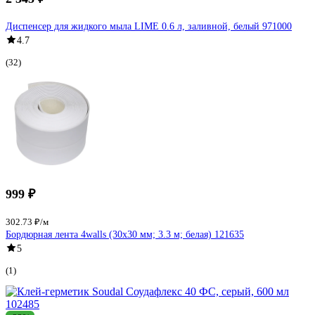
Диспенсер для жидкого мыла LIME 0.6 л, заливной, белый 971000
4.7
(32)
999 ₽
302.73 ₽/м
Бордюрная лента 4walls (30х30 мм; 3.3 м; белая) 121635
5
(1)