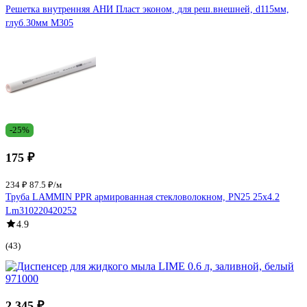
Решетка внутренняя АНИ Пласт эконом, для реш.внешней, d115мм,
глуб.30мм M305
-25%
175 ₽
234 ₽
87.5 ₽/м
Труба LAMMIN PPR армированная стекловолокном, PN25 25х4.2
Lm310220420252
4.9
(43)
2 345 ₽