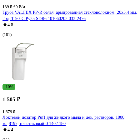
189 ₽
60 ₽/м
Труба VALFEX PP-R белая, армированная стекловолокном, 20х3.4 мм,
2 м, Т 90°С Ру25 SDR6 101060202 033-2476
4.8
(181)
-10%
1 505 ₽
1 679 ₽
Локтевой дозатор Puff для жидкого мыла и дез. растворов, 1000
мл,8197, пластиковый 0 1402.180
4.4
(11)