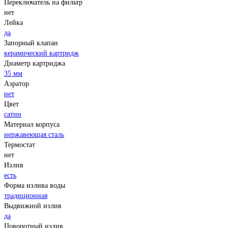
Переключатель на фильтр
нет
Лейка
да
Запорный клапан
керамический картридж
Диаметр картриджа
35 мм
Аэратор
нет
Цвет
сатин
Материал корпуса
нержавеющая сталь
Термостат
нет
Излив
есть
Форма излива воды
традиционная
Выдвижной излив
да
Поворотный излив