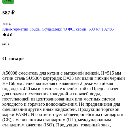
-23%
587 ₽
760 ₽
Клей-герметик Soudal Соудафлекс 40 ФС, серый, 600 мл 102485
4.6
(40)
О товаре
A56008 смеситель для кухни с вытяжной лейкой, H=515 мм
сатин сталь SUS304 картридж D=35 мм излив гибкий чёрный
H=166 мм лейка вытяжная с клавишей 2 режима гибкая
подводка: 450 мм в комплекте крепёж: гайка Предназначен
для подачи и смешения холодной и горячей воды,
поступающей из централизованных или местных систем
холодного и горячего водоснабжения. Не предназначен для
смешивания других иных жидкостей. Продукция торговой
марки FASHUN соответствует общеевропейским стандартам
(CE), американским стандартам (UL), международным
стандартам качества (ISO). Продукция, товарный знак,