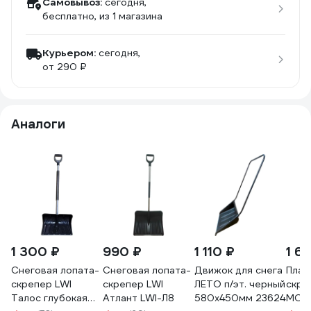
Самовывоз:
сегодня,
бесплатно
, из 1 магазина
Курьером:
сегодня,
от 290 ₽
Аналоги
1 300 ₽
990 ₽
1 110 ₽
1 6
Снеговая лопата-
Снеговая лопата-
Движок для снега
Плас
скрепер LWI
скрепер LWI
ЛЕТО п/эт. черный
скре
Талос глубокая
Атлант LWI-Л8
580x450мм 23624
МОР