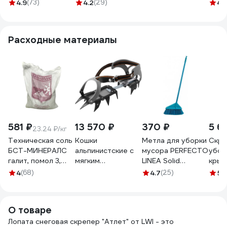
морозостойкая
боль
4.9
(73)
4.2
(29)
4.
500*350 LWI-Л26
Расходные материалы
581 ₽
13 570 ₽
370 ₽
5 6
23.24 ₽/кг
Техническая соль
Кошки
Метла для уборки
Скре
БСТ-МИНЕРАЛС
альпинистские с
мусора PERFECTO
убор
галит, помол 3,
мягким
LINEA Solid
кры
первый сорт, 25 кг
креплением
голубая 43-
ЛАВИ
4
(68)
4.7
(25)
5
(
STD_MSK_00039
VENTO vnt 1162
205100
сбор
ручка
630х
О товаре
11646
Лопата снеговая скрепер "Атлет" от LWI - это