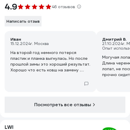
4.9
46 отзывов
Написать отзыв
Иван
Дмитрий В.
15.12.2024
г. Москва
21.10.2024
г. 
Опыт использ
На второй год немного потерся
Могучая лопа
пластик и планка выгнулась. Но после
Длина черенк
прошлой зимы это хороший результат.
лопат, не пос
Хорошо что есть ковш на замену .
прочно сидит
Подстраховался и купил.
Посмотреть все отзывы
LWI