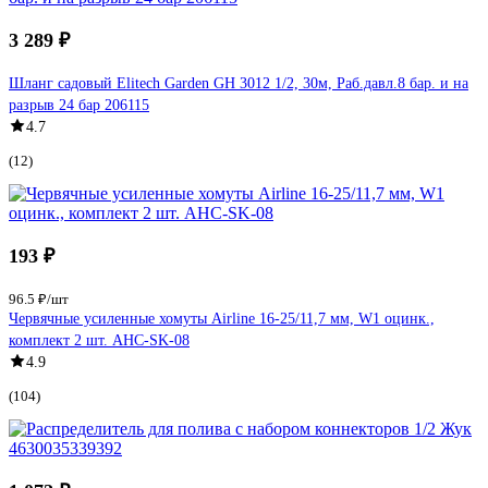
3 289 ₽
Шланг садовый Elitech Garden GH 3012 1/2, 30м, Раб.давл.8 бар. и на
разрыв 24 бар 206115
4.7
(12)
193 ₽
96.5 ₽/шт
Червячные усиленные хомуты Airline 16-25/11,7 мм, W1 оцинк.,
комплект 2 шт. AHC-SK-08
4.9
(104)