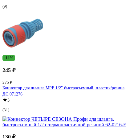
(9)
-11%
245 ₽
275 ₽
Коннектор для шланга MPF 1/2" быстросъемный, пластик/резина
ДС.071276
5
(31)
130 ₽