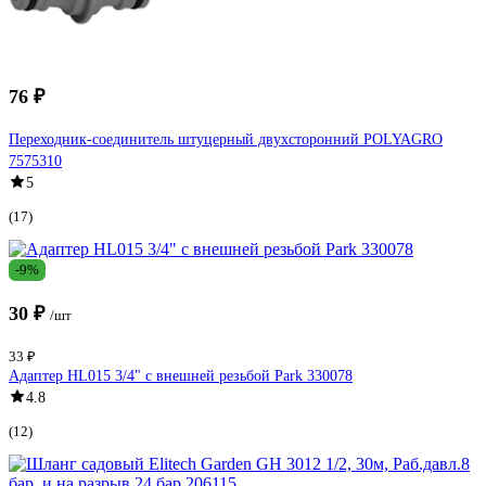
76 ₽
Переходник-соединитель штуцерный двухсторонний POLYAGRO
7575310
5
(17)
-9%
30 ₽
/шт
33 ₽
Адаптер HL015 3/4" с внешней резьбой Park 330078
4.8
(12)