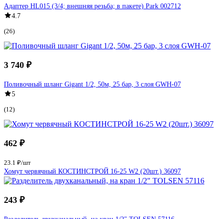
Адаптер HL015 (3/4; внешняя резьба; в пакете) Park 002712
4.7
(26)
3 740 ₽
Поливочный шланг Gigant 1/2, 50м, 25 бар, 3 слоя GWH-07
5
(12)
462 ₽
23.1 ₽/шт
Хомут червячный КОСТИНСТРОЙ 16-25 W2 (20шт.) 36097
243 ₽