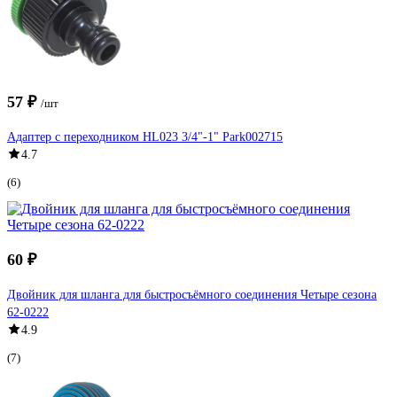
57 ₽
/шт
Адаптер с переходником HL023 3/4"-1" Park002715
4.7
(6)
60 ₽
Двойник для шланга для быстросъёмного соединения Четыре сезона
62-0222
4.9
(7)