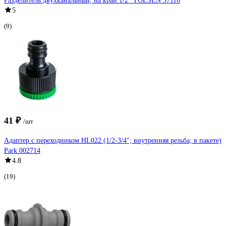
Разделитель двухканальный, на кран 1/2" TOLSEN 57116
5
(9)
41 ₽
/шт
Адаптер с переходником HL022 (1/2-3/4"; внутренняя резьба; в пакете)
Park 002714
4.8
(19)