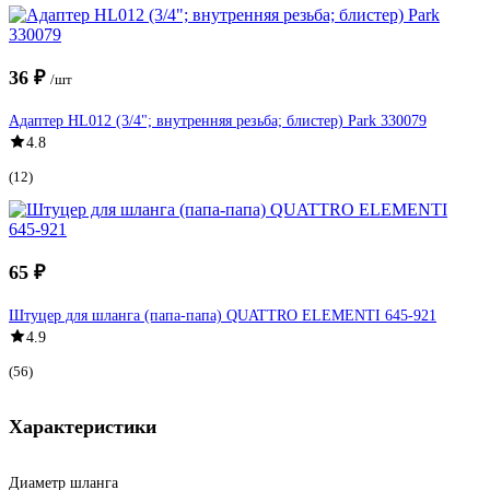
36 ₽
/шт
Адаптер HL012 (3/4"; внутренняя резьба; блистер) Park 330079
4.8
(12)
65 ₽
Штуцер для шланга (папа-папа) QUATTRO ELEMENTI 645-921
4.9
(56)
Характеристики
Диаметр шланга