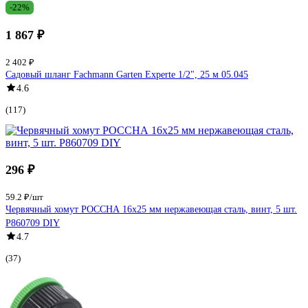
-22%
1 867 ₽
2 402 ₽
Садовый шланг Fachmann Garten Experte 1/2", 25 м 05.045
4.6
(117)
296 ₽
59.2 ₽/шт
Червячный хомут РОССНА 16х25 мм нержавеющая сталь, винт, 5 шт.
Р860709 DIY
4.7
(37)