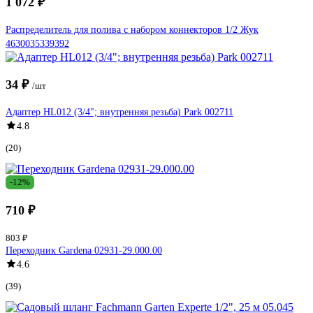
1 072 ₽
Распределитель для полива с набором коннекторов 1/2 Жук
4630035339392
34 ₽
/шт
Адаптер HL012 (3/4"; внутренняя резьба) Park 002711
4.8
(20)
-12%
710 ₽
803 ₽
Переходник Gardena 02931-29.000.00
4.6
(39)