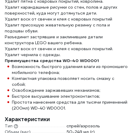
Удалит пятна с ковровых покрытий, ковролина.
Удалит карандашные рисунки со стен, полов и других
поверхностей, куда могут дотянуться дети.
Удалит воск от свечек и клея с ковровых покрытий
Удалит присохшую жевательную резинку с пола и
подошвы обуви.
Разъединит застрявшие и заклинившие детали
конструктора LEGO вашего ребенка.
Удалит воск от свечек и клея с ковровых покрытий.
Удалит чернила с одежды.
Преимущества средства WD-40 WD0001
Возможность быстрого удаления влаги из промокшего
мобильного телефона;
Компактная упаковка позволяет носить смазку с
собой;
Освобождение заржавевших механизмов;
Быстрое высушивание электроконтактов;
Простота нанесения средства для тысячи применений
(200мл) WD-40 WD0001.
Характеристики
Тип
спрей/аэрозоль
Объем (вес)
50-249 мл (г)