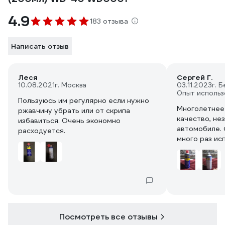
4.9
183 отзыва
Написать отзыв
Леся
Сергей Г.
10.08.2021
г. Москва
03.11.2023
г. 
Опыт использ
Пользуюсь им регулярно если нужно
Многолетнее
ржавчину убрать или от скрипа
качество, незаменима в быту и
избавиться. Очень экономно
автомобиле. 
расходуется.
много раз ис
хранения вне 
Рекомендую, 
примению!!!
Посмотреть все отзывы