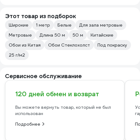
Этот товар из подборок
Широкие
1 метр
Белые
Для зала метровые
Метровые
Длина 50 м
50 м
Китайские
Обои из Китая
Обои Стеклохолст
Под покраску
25 г/м2
Сервисное обслуживание
120 дней обмен и возврат
Р
Вы можете вернуть товар, который не был
Ус
использован
га
Подробнее
П