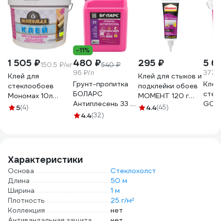
-11%
1 505 ₽
480 ₽
295 ₽
5 6
150.5 ₽/кг
540 ₽
96 ₽/л
377.9
Клей для
Клей для стыков и
Грунт-пропитка
Клей
стеклообоев
подклейки обоев
БОЛАРС
стек
Мономах 10л
МОМЕНТ 120 г
Антиплесень 33 5
GOLD
2кст10б
3040161
5
(4)
4.4
(45)
кг 00000042437
BF 0
4.4
(32)
Характеристики
Основа
Стеклохолст
Длина
50 м
Ширина
1 м
Плотность
25 г/м²
Коллекция
нет
Антивандальная защита
нет