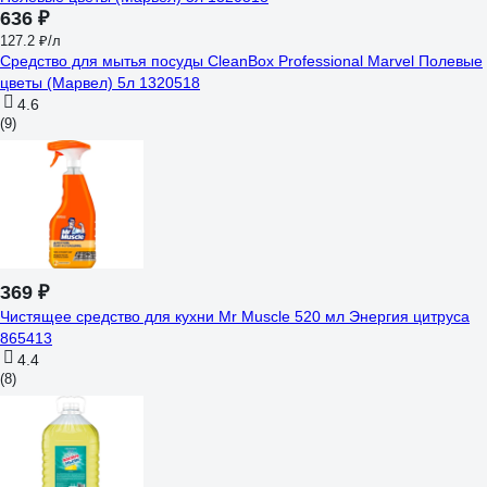
636 ₽
127.2 ₽/л
Средство для мытья посуды CleanBox Professional Marvel Полевые
цветы (Марвел) 5л 1320518
4.6
(9)
369 ₽
Чистящее средство для кухни Mr Muscle 520 мл Энергия цитруса
865413
4.4
(8)