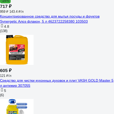
-25%
717 ₽
959 ₽
143.4 ₽/л
Концентрированное средство для мытья посуды и фруктов
Synergetic Алоэ флакон, 5 л 4623722258380 103503
4.8
(138)
605 ₽
121 ₽/л
Средство для чистки кухонных духовок и плит VASH GOLD Master 5
л антижир 307055
5
(6)