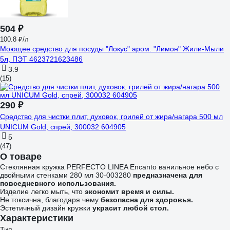
504 ₽
100.8 ₽/л
Моющее средство для посуды "Локус" аром. "Лимон" Жили-Мыли
5л, ПЭТ 4623721623486
3.9
(15)
290 ₽
Средство для чистки плит, духовок, грилей от жира/нагара 500 мл
UNICUM Gold, спрей, 300032 604905
5
(47)
О товаре
Стеклянная кружка PERFECTO LINEA Encanto ванильное небо с
двойными стенками 280 мл 30-003280
предназначена для
повседневного использования.
Изделие легко мыть, что
экономит время и силы.
Не токсична, благодаря чему
безопасна для здоровья.
Эстетичный дизайн кружки
украсит любой стол.
Характеристики
Тип