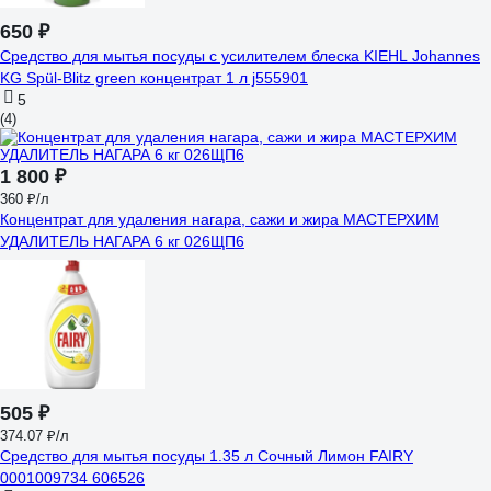
650 ₽
Средство для мытья посуды с усилителем блеска KIEHL Johannes
KG Spül-Blitz green концентрат 1 л j555901
5
(4)
1 800 ₽
360 ₽/л
Концентрат для удаления нагара, сажи и жира МАСТЕРХИМ
УДАЛИТЕЛЬ НАГАРА 6 кг 026ЩП6
505 ₽
374.07 ₽/л
Средство для мытья посуды 1.35 л Сочный Лимон FAIRY
0001009734 606526