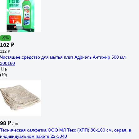
-9%
102 ₽
112 ₽
Чистящее средство для мытья плит Адриэль Антижир 500 мл
300160
5
(10)
98 ₽
/шт
Техническая салфетка ООО МЛ Текс (ХПП) 80x100 см, серая, в
индивидуальном пакете 22-3040