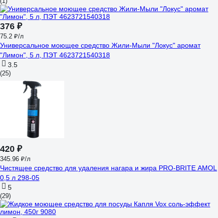
(1)
376 ₽
75.2 ₽/л
Универсальное моющее средство Жили-Мыли "Локус" аромат
"Лимон", 5 л, ПЭТ 4623721540318
3.5
(25)
420 ₽
345.96 ₽/л
Чистящее средство для удаления нагара и жира PRO-BRITE AMOL
0,5 л 298-05
5
(29)