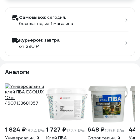
Самовывоз:
сегодня,
бесплатно
, из 1 магазина
Курьером:
завтра,
от 290 ₽
Аналоги
1 824 ₽
1 727 ₽
648 ₽
441
182.4 ₽/кг
172.7 ₽/кг
129.6 ₽/кг
Универсальный
Клей ПВА
Строительный
Унив