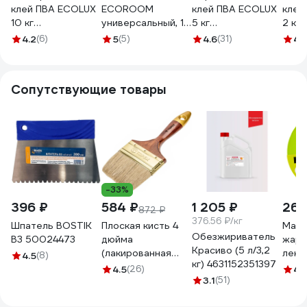
клей ПВА ECOLUX
ECOROOM
клей ПВА ECOLUX
клей
10 кг
универсальный, 10
5 кг
2 кг
4607133681357
кг E-Клей-89/10
4607133681289
4607
4.2
(6)
5
(5)
4.6
(31)
4.
Сопутствующие товары
-33%
396 ₽
584 ₽
1 205 ₽
268
872 ₽
376.56 ₽/кг
Шпатель BOSTIK
Плоская кисть 4
Маля
Обезжириватель
В3 50024473
дюйма
жаро
Красиво (5 л/3,2
(лакированная
лент
4.5
(8)
кг) 4631152351397
деревянная ручка,
100С
4.5
(26)
4.
натуральная
3.1
(51)
водо
щетина, для
мм, 