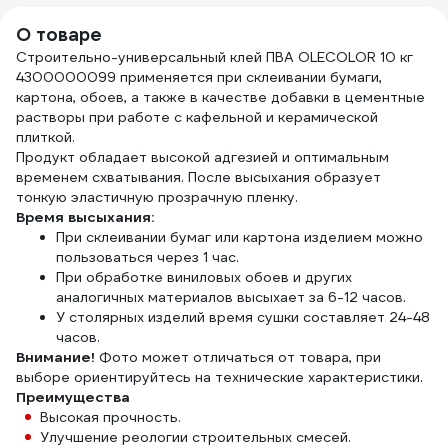
масляных красок)
3822
TOPEX Профи
О товаре
19b640
Строительно-универсальный клей ПВА OLECOLOR 10 кг
4300000099 применяется при склеивании бумаги,
картона, обоев, а также в качестве добавки в цементные
растворы при работе с кафельной и керамической
плиткой.
Продукт обладает высокой адгезией и оптимальным
временем схватывания. После высыхания образует
тонкую эластичную прозрачную пленку.
Время высыхания:
При склеивании бумаг или картона изделием можно
пользоваться через 1 час.
При обработке виниловых обоев и других
аналогичных материалов высыхает за 6-12 часов.
У столярных изделий время сушки составляет 24-48
часов.
Внимание!
Фото может отличаться от товара, при
выборе ориентируйтесь на технические характеристики.
Преимущества
Высокая прочность.
Улучшение реологии строительных смесей.