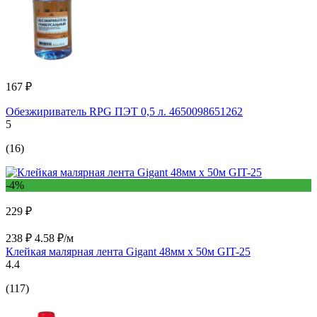
167 ₽
Обезжириватель RPG ПЭТ 0,5 л. 4650098651262
5
(16)
-4%
229 ₽
238 ₽
4.58 ₽/м
Клейкая малярная лента Gigant 48мм x 50м GIT-25
4.4
(117)