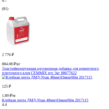
4.7
(81)
2 776 ₽
884.08 ₽/кг
Эластифицирующая адгезионная добавка для цементного
плиточного клея CEMMIX нтс 3кг 88677622
125 ₽
1.89 ₽/м
Клейкая лента ДМД-Упак 48мм/43мкм/66м 2017115
4.4