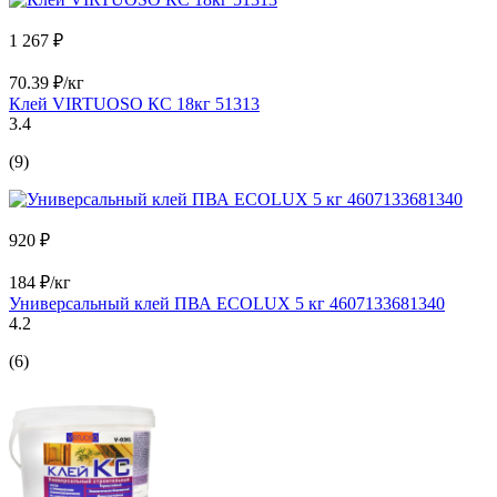
1 267 ₽
70.39 ₽/кг
Клей VIRTUOSO КС 18кг 51313
3.4
(9)
920 ₽
184 ₽/кг
Универсальный клей ПВА ECOLUX 5 кг 4607133681340
4.2
(6)