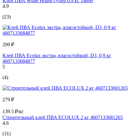
Клей ПВА White House супер 0.9 кг 14690
4.9
(23)
299 ₽
Клей ПВА Ecolux экстра, влагостойкий, D3, 0,9 кг
4607133684877
5
(4)
279 ₽
139.5 ₽/кг
Строительный клей ПВА ECOLUX 2 кг 4607133681265
4.6
(31)