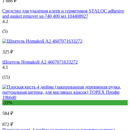
1 686 ₽
Средство для удаления клеев и герметиков STALOC adhesive
and gasket remover sq-740 400 мл 104408927
4.2
(5)
325 ₽
Шпатель Homakoll А2 4607071633272
4.1
(15)
-33%
584 ₽
872 ₽
Плоская кисть 4 дюйма (лакированная деревянная ручка,