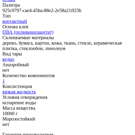
Палитра
925c9797-cae4-45ba-88e2-2e58a21ff25b
Тип
контактный
Основа клея
ПВА (поливинилацетат)
Склеиваемые материалы
дерево, бумага, картон, кожа, ткань, стекло, керамическая
плитка, стеклообои, линолеум
Вид тары
ведро
Анаэробный
нет
Количество компонентов
1
Консистенция
вязкая жидкость
Условия отверждения
испарение воды
Масса вещества
10000 г
Морозостойкий
нет
Гарантия производителя