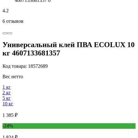
4.2
6 отзывов
Универсальный клей ПВА ECOLUX 10
кг 4607133681357
Код товара: 18572689
Вес нетто
1 кг
2 кг
5 кг
10 кг
1 385 ₽
-24%
1 824 ₽