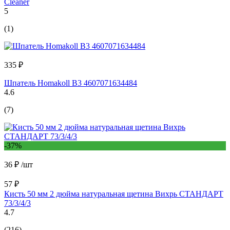
Cleaner
5
(1)
335 ₽
Шпатель Homakoll В3 4607071634484
4.6
(7)
-37%
36 ₽
/шт
57 ₽
Кисть 50 мм 2 дюйма натуральная щетина Вихрь СТАНДАРТ
73/3/4/3
4.7
(216)