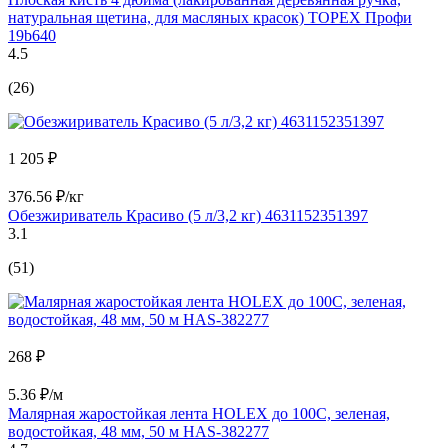
натуральная щетина, для масляных красок) TOPEX Профи
19b640
4.5
(26)
1 205 ₽
376.56 ₽/кг
Обезжириватель Красиво (5 л/3,2 кг) 4631152351397
3.1
(51)
268 ₽
5.36 ₽/м
Малярная жаростойкая лента HOLEX до 100С, зеленая,
водостойкая, 48 мм, 50 м HAS-382277