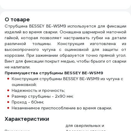
72849
PRODUCT TG-40
924U
0,65л 9D1Z6
О товаре
Струбцина BESSEY BE-WSM9 используется для фиксации
изделий во время сварки. Оснащена шарнирной маточной
гайкой, которая позволяет настраивать губки на детали
различной толщины. Конструкция изготовлена из
высокопрочного чугуна с оцинковкой для защиты от
коррозии. При зажимании образуется точно прямой угол.
Винт для фиксации покрыт медью, чтобы брызги от сварки
не налипали.
Преимущества струбцины BESSEY BE-WSM9
Конструкция струбцины BESSEY BE-WSM9 из чугуна с
оцинковкой;
Надежность и прочность;
Размер струбцины - 2х90 мм;
Проход - 60мм;
Незаменимое приспособление во время сварки.
Характеристики
для сверлильных и