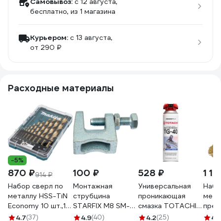
Самовывоз:
c 12 августа,
бесплатно
, из 1 магазина
Курьером:
c 13 августа,
от 290 ₽
Расходные материалы
-5%
870 ₽
100 ₽
528 ₽
1 10
914 ₽
Набор сверл по
Монтажная
Универсальная
Набо
металлу HSS-TiN
струбцина
проникающая
мета
Economy 10 шт.,1-
STARFIX М8 SM-
смазка TOTACHI
пред
10 мм Makita D-
15488-1
MULTI-USE
Rock
4.7
(37)
4.9
(40)
4.2
(25)
4.