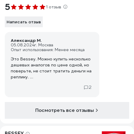
5
1 отзыв
Написать отзыв
Александр М.
05.08.2024
г. Москва
Опыт использования: Менее месяца
Это Bessey. Можно купить несколько
дешевых аналогов по цене одной, но
поверьте, не стоит тратить деньги на
реплику.
Ни капли не сомневался добавляя 4
2
штуки в корзину и оформляя заказ - я
получу качество и долговечность.
Смотрю сейчас на ценник и радуюсь,
что заплатил все по 24тр за штуку.
Посмотреть все отзывы
BESSEY