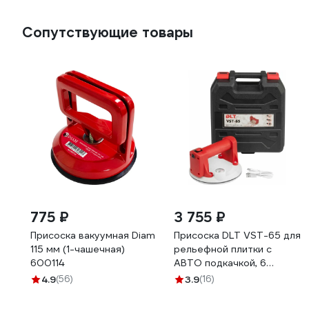
Сопутствующие товары
775 ₽
3 755 ₽
Присоска вакуумная Diam
Присоска DLT VST-65 для
115 мм (1-чашечная)
рельефной плитки с
600114
АВТО подкачкой, 6
дюймов 1944
4.9
(56)
3.9
(16)