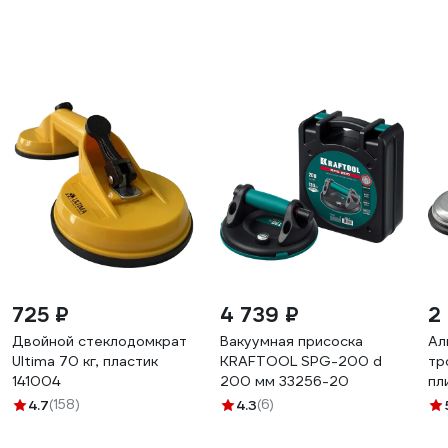
725 ₽
4 739 ₽
2
Двойной стеклодомкрат
Вакуумная присоска
Ал
Ultima 70 кг, пластик
KRAFTOOL SPG-200 d
тр
141004
200 мм 33256-20
пл
DI
4.7
(158)
4.3
(6)