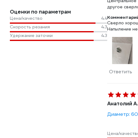
Центральное 
другое сверло
Оценки по параметрам
Комментарий
Цена/качество
4.4
Сверло хорош
Скорость резания
4.3
Напыление не 
Удержание заточки
4.3
Ответить
Анатолий А.
Диаметр: 60
Цена/качеств