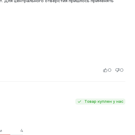
ит. Для центрального отверстия пришлось применять
0
0
Товар куплен у нас
и
4