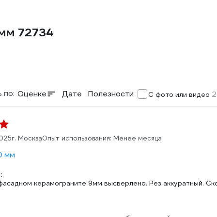
 мм 72734
 по:
Оценке
Дате
Полезности
2
С фото или видео
025
г. Москва
Опыт использования: Менее месяца
0 мм
:
асадном керамограните 9мм высверлено. Рез аккуратный. Скор