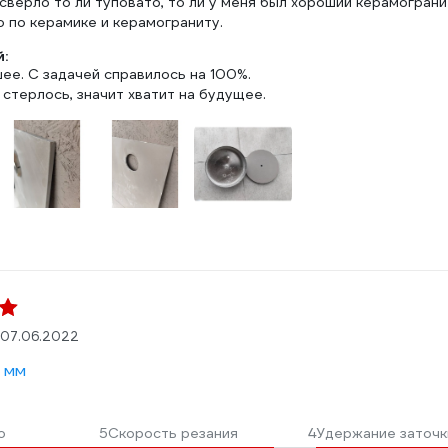
сверло то ли туповато, то ли у меня был хороший керамогран
 по керамике и керамограниту.
:
ее. С задачей справилось на 100%.
стерлось, значит хватит на будущее.
07.06.2022
 мм
о
5
Скорость резания
4
Удержание заточк