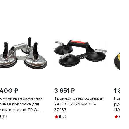
 400 ₽
3 651 ₽
1 89
юминиевая зажимная
Тройной стеклодомкрат
Присос
ойная присоска для
YATO 3 x 125 мм YT-
ручной
итки и стекла TRIO-
37237
110кг,
AMOND, 118 мм 282003
F110
5
(11)
5
(5)
4.9
(1