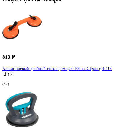
813 ₽
Алюминиевый двойной стеклодомкрат 100 кг Gigant grf-115
4.8
(67)