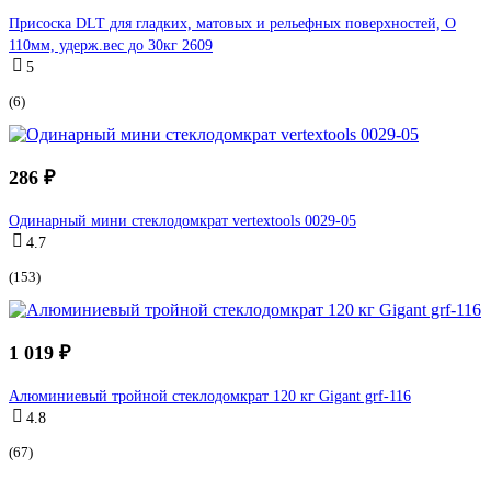
Присоска DLT для гладких, матовых и рельефных поверхностей, O
110мм, удерж.вес до 30кг 2609
5
(6)
286 ₽
Одинарный мини стеклодомкрат vertextools 0029-05
4.7
(153)
1 019 ₽
Алюминиевый тройной стеклодомкрат 120 кг Gigant grf-116
4.8
(67)