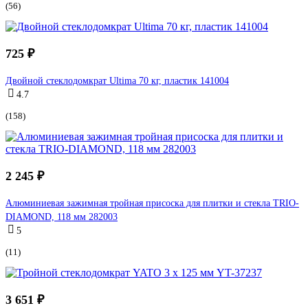
(56)
725 ₽
Двойной стеклодомкрат Ultima 70 кг, пластик 141004
4.7
(158)
2 245 ₽
Алюминиевая зажимная тройная присоска для плитки и стекла TRIO-
DIAMOND, 118 мм 282003
5
(11)
3 651 ₽