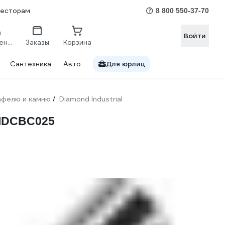
весторам
8 800 550-37-70
Войти
Сравнение
Заказы
Корзина
Сантехника
Авто
Для юрлиц
кафелю и камню
Diamond Industrial
/
DIDCBC025