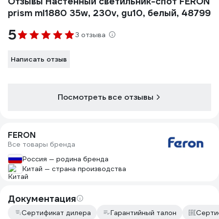
Отзывы Настенный светильник-спот FERON
prism ml1880 35w, 230v, gu10, белый, 48799
5
3 отзыва
Написать отзыв
Посмотреть все отзывы
FERON
Все товары бренда
Россия — родина бренда
Китай — страна производства
Документация
Сертификат дилера
Гарантийный талон
Серти