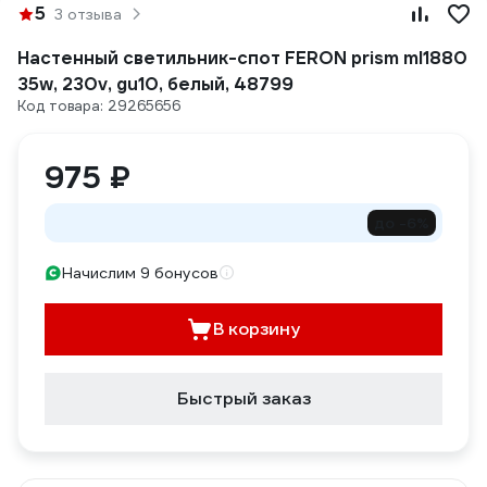
5
3 отзыва
Настенный светильник-спот FERON prism ml1880
35w, 230v, gu10, белый, 48799
Код товара: 29265656
975 ₽
до -6%
Начислим 9 бонусов
В корзину
Быстрый заказ