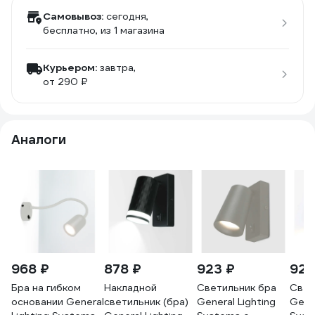
Самовывоз:
сегодня,
бесплатно
, из 1 магазина
Курьером:
завтра,
от 290 ₽
Аналоги
968 ₽
878 ₽
923 ₽
923
Бра на гибком
Накладной
Светильник бра
Свет
основании General
светильник (бра)
General Lighting
Gener