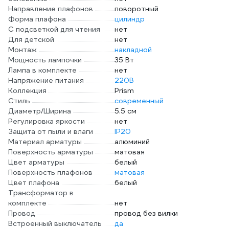
Направление плафонов
поворотный
Форма плафона
цилиндр
С подсветкой для чтения
нет
Для детской
нет
Монтаж
накладной
Мощность лампочки
35 Вт
Лампа в комплекте
нет
Напряжение питания
220В
Коллекция
Prism
Стиль
современный
Диаметр/Ширина
5.5 см
Регулировка яркости
нет
Защита от пыли и влаги
IP20
Материал арматуры
алюминий
Поверхность арматуры
матовая
Цвет арматуры
белый
Поверхность плафонов
матовая
Цвет плафона
белый
Трансформатор в
комплекте
нет
Провод
провод без вилки
Встроенный выключатель
да