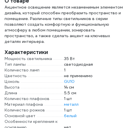
О товаре
L
Акцентное освещение является незаменимым элементом
дизайна, который способен преобразить пространство и
помещение. Различные типы светильников в серии
позволяют создать комфортную и функциональную
атмосферу в любом помещении, зонировать
пространство, а также сделать акцент на ключевых
деталях интерьера.
Характеристики
Мощность светильника
35 Вт
Тип лампы
светодиодная
Количество ламп
1
Цветность
не применимо
Цоколь
GU10
Высота
14 см
Длина
5.5 см
Количество плафонов
1 шт
Материал плафона
металл
Количество рожков
1 шт
Основной цвет
белый
Особенности крепления к
основанию
нет