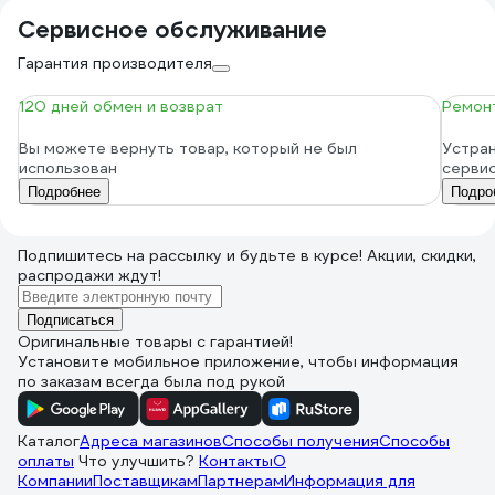
Сервисное обслуживание
Гарантия производителя
120 дней обмен и возврат
Ремонт
Вы можете вернуть товар, который не был
Устран
использован
серви
Подробнее
Подро
Подпишитесь
на рассылку
и будьте в курсе! Акции, скидки,
распродажи ждут!
Подписаться
Оригинальные товары с гарантией!
Установите мобильное приложение, чтобы информация
по заказам всегда была под рукой
Каталог
Адреса магазинов
Способы получения
Способы
оплаты
Что улучшить?
Контакты
О
Компании
Поставщикам
Партнерам
Информация для