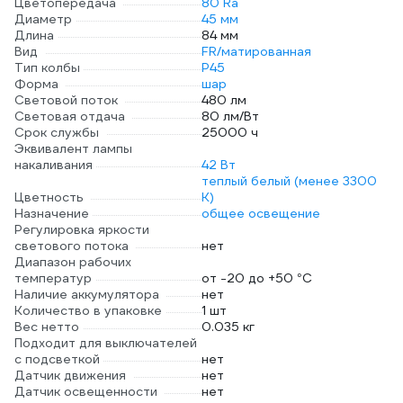
Цветопередача
80 Ra
Диаметр
45 мм
Длина
84 мм
Вид
FR/матированная
Тип колбы
Р45
Форма
шар
Световой поток
480 лм
Световая отдача
80 лм/Вт
Срок службы
25000 ч
Эквивалент лампы
накаливания
42 Вт
теплый белый (менее 3300
Цветность
К)
Назначение
общее освещение
Регулировка яркости
светового потока
нет
Диапазон рабочих
температур
от -20 до +50 °С
Наличие аккумулятора
нет
Количество в упаковке
1 шт
Вес нетто
0.035 кг
Подходит для выключателей
с подсветкой
нет
Датчик движения
нет
Датчик освещенности
нет