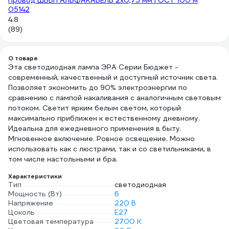
Провод ШВВП АЛЬФАКАБЕЛЬ 2х0,75 мм ГОСТ 100 м
мм
05142
4.
4.8
(2
(89)
О товаре
Эта светодиодная лампа ЭРА Серии Бюджет -
современный, качественный и доступный источник света.
Позволяет экономить до 90% электроэнергии по
сравнению с лампой накаливания с аналогичным световым
потоком. Светит ярким белым светом, который
максимально приближен к естественному дневному.
Идеальна для ежедневного применения в быту.
Мгновенное включение. Ровное освещение. Можно
использовать как с люстрами, так и со светильниками, в
том числе настольными и бра.
Характеристики
Тип
светодиодная
Мощность (Вт)
6
Напряжение
220 В
Цоколь
E27
Цветовая температура
2700 К