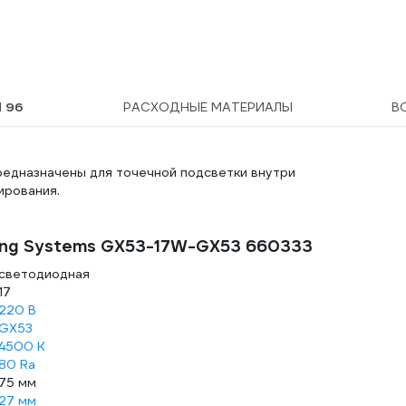
Ы
96
РАСХОДНЫЕ МАТЕРИАЛЫ
В
редназначены для точечной подсветки внутри
ирования.
ting Systems GX53-17W-GX53 660333
светодиодная
17
220 В
GX53
4500 К
80 Ra
75 мм
27 мм