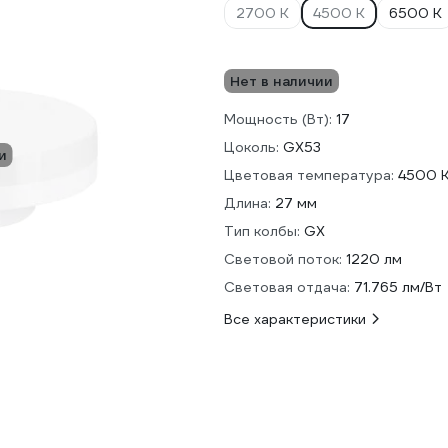
2700 К
4500 К
6500 К
Нет в наличии
Мощность (Вт):
17
Цоколь:
GX53
и
Цветовая температура:
4500 
Длина:
27 мм
Тип колбы:
GX
Световой поток:
1220 лм
Световая отдача:
71.765 лм/Вт
Все характеристики