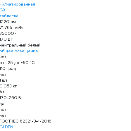
FR/матированная
GX
таблетка
1220 лм
71.765 лм/Вт
35000 ч
170 Вт
нейтральный белый
общее освещение
нет
от -25 до +50 °С
110 град
нет
1 шт
0.053 кг
A+
170-260 В
да
нет
нет
ГОСТ IEC 62321-3-1-2016
GLDEN