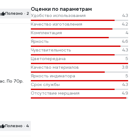
Оценки по параметрам
Полезно · 2
Удобство использования
4.3
Качество изготовления
4.2
Комплектация
4
Яркость
4.6
Чувствительность
4.3
Цветопередача
5
Качество материалов
3.8
Яркость индикатора
5
ас. По 70р.
Срок службы
4.3
Отсутствие мерцания
4.9
Полезно · 4