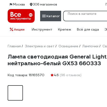
Москва
306 магазинов
Каталог
Акции
Инструмент
Крепеж
Всё для сада
Э
Главная
Электрика и свет
Освещение
Лампочки
Св
/
/
/
/
Лампа светодиодная General Lig
нейтрально-белый GX53 660333
Код товара:
16165570
4.6
(96 отзывов)