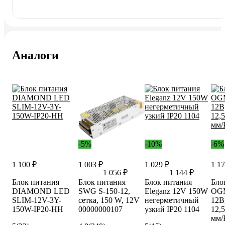
Аналоги
-5%
-10%
-6%
1 100 ₽
1 003 ₽
1 029 ₽
1 17
1 056 ₽
1 144 ₽
Блок питания
Блок питания
Блок питания
Бло
DIAMOND LED
SWG S-150-12,
Eleganz 12V 150W
OGM
SLIM-12V-3Y-
сетка, 150 W, 12V
негерметичный
12В,
150W-IP20-HH
00000000107
узкий IP20 1104
12,
мм/