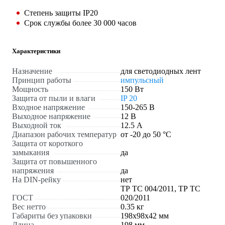
Степень защиты IP20
Срок службы более 30 000 часов
Характеристики
Назначение
для светодиодных лент
Принцип работы
импульсный
Мощность
150 Вт
Защита от пыли и влаги
IP 20
Входное напряжение
150-265 В
Выходное напряжение
12 В
Выходной ток
12.5 А
Диапазон рабочих температур
от -20 до 50 °С
Защита от короткого
замыкания
да
Защита от повышенного
напряжения
да
На DIN-рейку
нет
ТР ТС 004/2011, ТР ТС
ГОСТ
020/2011
Вес нетто
0.35 кг
Габариты без упаковки
198х98х42 мм
Длина
198 мм