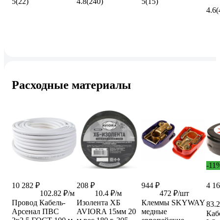
5
(22)
4.8
(240)
5
(15)
4.6
(
Расходные материалы
-11
10 282 ₽
208 ₽
944 ₽
4 16
102.82 ₽/м
10.4 ₽/м
472 ₽/шт
Провод Кабель-
Изолента ХБ
Клеммы SKYWAY
83.2
Арсенал ПВС
AVIORA 15мм 20
медные
Каб