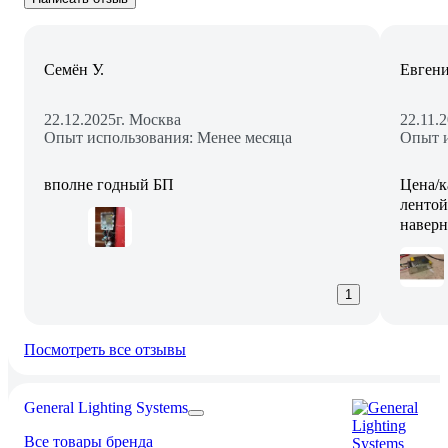
Семён У.
Евгени
22.12.2025
г. Москва
22.11.
Опыт использования: Менее месяца
Опыт и
вполне годный БП
Цена/к
лентой
наверн
1
Посмотреть все отзывы
General Lighting Systems
Все товары бренда