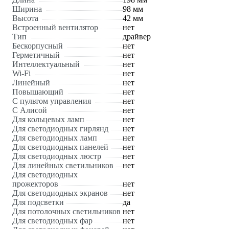
Ширина
98 мм
Высота
42 мм
Встроенный вентилятор
нет
Тип
драйвер
Бескорпусный
нет
Герметичный
нет
Интеллектуальный
нет
Wi-Fi
нет
Линейный
нет
Повышающий
нет
С пультом управления
нет
С Алисой
нет
Для кольцевых ламп
нет
Для светодиодных гирлянд
нет
Для светодиодных ламп
нет
Для светодиодных панелей
нет
Для светодиодных люстр
нет
Для линейных светильников
нет
Для светодиодных
прожекторов
нет
Для светодиодных экранов
нет
Для подсветки
да
Для потолочных светильников
нет
Для светодиодных фар
нет