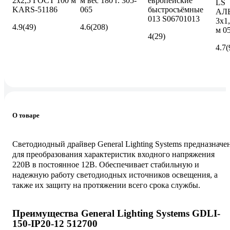
2х2,5 ГОСТ 100 м
м вес 180 г. 305-
европейские
LS
KARS-51186
065
быстросъёмные
АЛ
013 S06701013
3х1
4.9
(49)
4.6
(208)
м 0
4
(29)
4.7
(
О товаре
Светодиодный драйвер General Lighting Systems предназначе
для преобразования характеристик входного напряжения
220В в постоянное 12В. Обеспечивает стабильную и
надежную работу светодиодных источников освещения, а
также их защиту на протяжении всего срока службы.
Преимущества General Lighting Systems GDLI-
150-IP20-12 512700