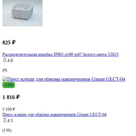
825 ₽
Распределительная коробка IPRO р100 ip67 белого цвета 12623
4.8
(9)
-14%
1 816 ₽
2 100 ₽
Пресс-клещи для обжима наконечников Gigant GECT-04
4.5
(136)