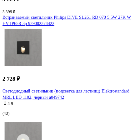
3 399 ₽
Встраиваемый светильник Philips DIVE SL261 RD 070 5.5W 27K W
HV IP65R 3p 929002374422
2 728 ₽
Светодиодный светильник (подсветка для лестниц) Elektrostandard
MRL LED 1102, чёрный a049742
4.9
(43)