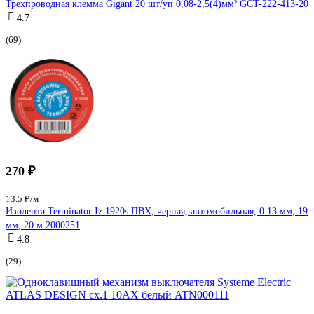
Трехпроводная клемма Gigant 20 шт/уп 0,08-2,5(4)мм² GCT-222-413-20
4.7
(69)
270 ₽
13.5 ₽/м
Изолента Terminator Iz 1920s ПВХ, черная, автомобильная, 0.13 мм, 19
мм, 20 м 2000251
4.8
(29)