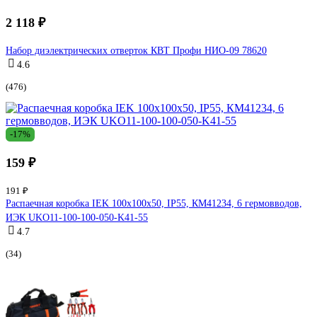
2 118 ₽
Набор диэлектрических отверток КВТ Профи НИО-09 78620
4.6
(476)
-17%
159 ₽
191 ₽
Распаечная коробка IEK 100x100x50, IP55, КМ41234, 6 гермовводов,
ИЭК UKO11-100-100-050-K41-55
4.7
(34)