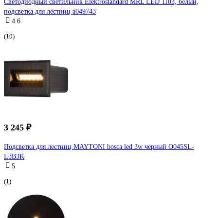
Светодиодный светильник Elektrostandard MRL LED 1103, белый,
подсветка для лестниц a049743
4.6
(10)
3 245 ₽
Подсветка для лестниц MAYTONI bosca led 3w черный O045SL-
L3B3K
5
(1)