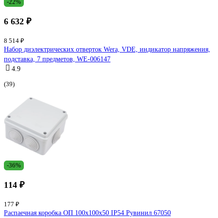
-22%
6 632 ₽
8 514 ₽
Набор диэлектрических отверток Wera, VDE, индикатор напряжения,
подставка, 7 предметов, WE-006147
4.9
(39)
-36%
114 ₽
177 ₽
Распаечная коробка ОП 100х100х50 IP54 Рувинил 67050