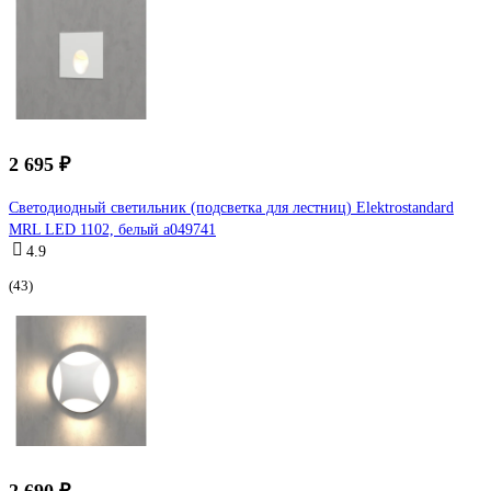
2 695 ₽
Светодиодный светильник (подсветка для лестниц) Elektrostandard
MRL LED 1102, белый a049741
4.9
(43)
2 690 ₽