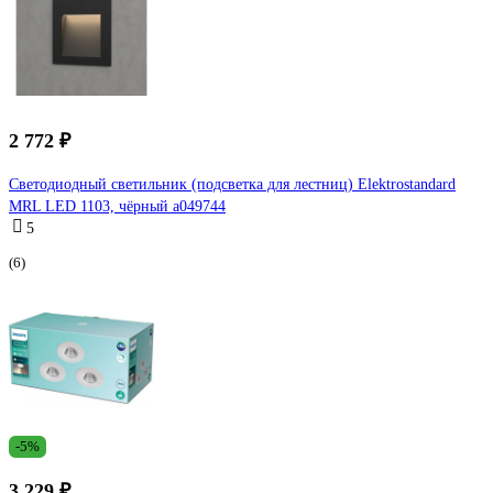
2 772 ₽
Светодиодный светильник (подсветка для лестниц) Elektrostandard
MRL LED 1103, чёрный a049744
5
(6)
-5%
3 229 ₽