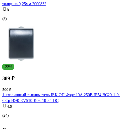
толщина 0,25мм 2000832
5
(8)
-22%
389 ₽
500 ₽
1-клавишный выключатель IEK ОП Форс 10А 250В IP54 BC20-1-0-
ФСр ИЭК EVS10-K03-10-54-DC
4.9
(24)