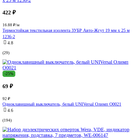
422 ₽
16.88 ₽/м
Термостойкая текстильная изолента ЗУБР Авто-Жгут 19 мм х 25 м
1236-2
4.8
(29)
-25%
69 ₽
92 ₽
Одноклавишный выключатель, белый UNIVersal Олимп О0021
4.6
(194)