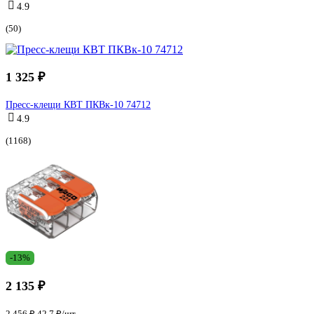
4.9
(50)
1 325 ₽
Пресс-клещи КВТ ПКВк-10 74712
4.9
(1168)
-13%
2 135 ₽
2 456 ₽
42.7 ₽/шт