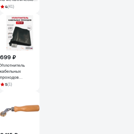
катушке КГ 3x2,5 50
4
(41)
м 80080
699 ₽
Уплотнитель
кабельных
проходов
Мемотерм-ММ
5
(1)
УКПТ 175/40 1 шт
Р_УКПТ 175/40_1