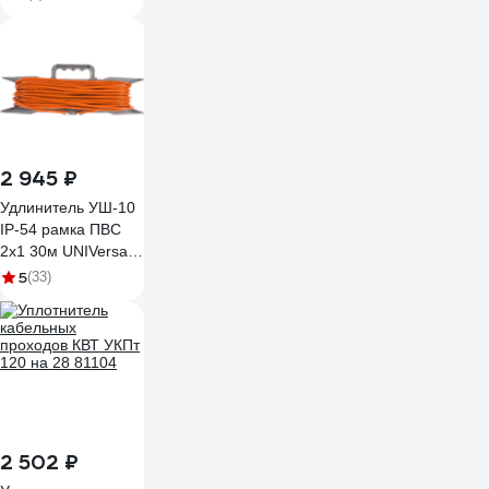
2 945 ₽
Удлинитель УШ-10
IP-54 рамка ПВС
2x1 30м UNIVersal
9632793
5
(33)
2 502 ₽