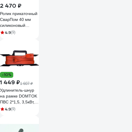
2 470 ₽
Ролик прикаточный
СварПом 40 мм
силиконовый
3.11602
4.9
(9)
-10%
1 449 ₽
1 607 ₽
Удлинитель-шнур
на рамке DOMTOK
ПВС 2*1,5, 3,5кВт,
без заземления,
4.9
(9)
30м 2404