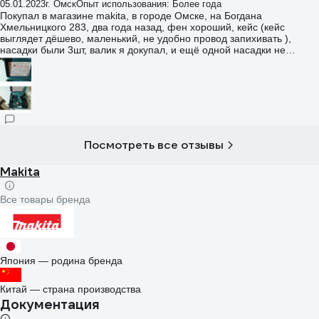
05.01.2023
г. Омск
Опыт использования: Более года
Покупал в магазине makita, в городе Омске, на Богдана
Хмельницкого 283, два года назад, фен хороший, кейс (кейс
выглядет дёшево, маленький, не удобно провод запихивать ),
насадки были 3шт, валик я докупал, и ещё одной насадки не
хватает, докуплю потом, брал за 6тр примерно, продавец сказал
нельзя ронять его, там керамика, и их не ремонтируют , проще
потом новый купить, хочу потом себе взять аккумуляторный фен
макита, по производительности конечно не сетевой но за то
мобильный, замок в машине отогреть и т д
Посмотреть все отзывы
Makita
Все товары бренда
Япония — родина бренда
Китай — страна производства
Документация