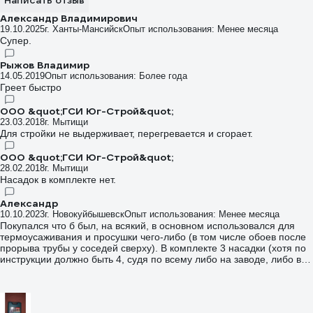
Написать отзыв
Александр Владимирович
19.10.2025
г. Ханты-Мансийск
Опыт использования: Менее месяца
Супер.
Рыжов Владимир
14.05.2019
Опыт использования: Более года
Греет быстро
ООО &quot;ГСИ Юг-Строй&quot;
23.03.2018
г. Мытищи
Для стройки не выдерживает, перегревается и сгорает.
ООО &quot;ГСИ Юг-Строй&quot;
28.02.2018
г. Мытищи
Насадок в комплекте нет.
Александр
10.10.2023
г. Новокуйбышевск
Опыт использования: Менее месяца
Покупался что б был, на всякий, в основном использовался для
термоусаживания и просушки чего-либо (в том числе обоев после
прорыва трубы у соседей сверху). В комплекте 3 насадки (хотя по
инструкции должно быть 4, судя по всему либо на заводе, либо в
документациях ошибка – не критично, но осадочек остался), в
кейсе есть посадочное место для ещё одной и место для валика/
чего-то ещё. Поток воздуха поменьше чем у бытового, но
температура ощутимо горячее. Фен в его место внутри кейса