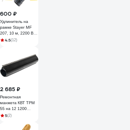
600 ₽
Удлинитель на
рамке Stayer MF
207, 10 м, 2200 Вт,
1 гнездо, ПВС
4.5
(12)
2х0,75 мм2, 55014-
10_z01
2 685 ₽
Ремонтная
манжета КВТ ТРМ
55 на 12 1200
74810
5
(2)