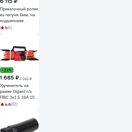
6 115 ₽
Прикаточный ролик
из латуни 6мм, на
подшипнике
ROTORICA
5
(6)
5106972NT
-22%
1 685 ₽
2 163 ₽
Удлинитель на
рамке Gigant с/з
ПВС 3х1,5 16A 10м
IP 44 INDUSTRY EG
4.6
(82)
PE-009