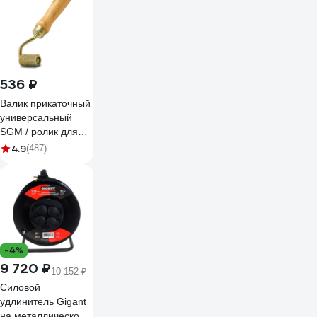
536 ₽
Валик прикаточный
универсальный
SGM / ролик для
шумоизоляции
4.9
(487)
автомобиля SGM-
ROLLER-32
-4%
9 720 ₽
10 152 ₽
Силовой
удлинитель Gigant
на металлической