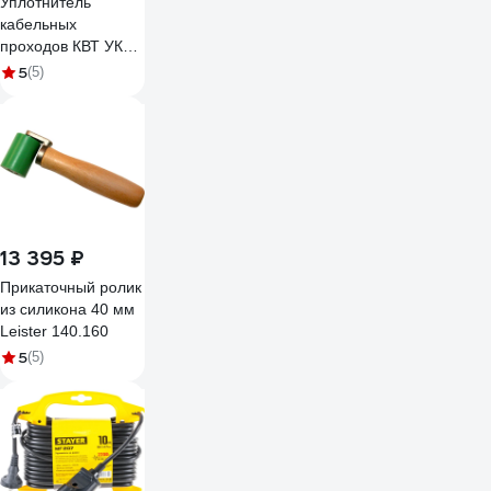
Уплотнитель
кабельных
проходов КВТ УКПт
120 на 28 81104
5
(5)
13 395 ₽
Прикаточный ролик
из силикона 40 мм
Leister 140.160
5
(5)