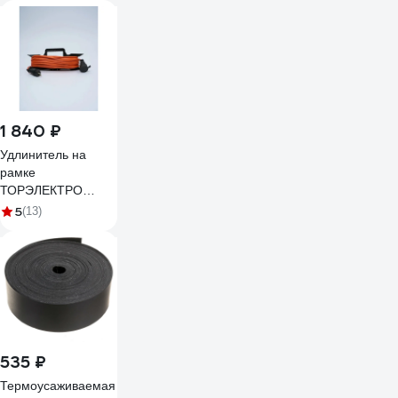
1 840 ₽
Удлинитель на
рамке
ТОРЭЛЕКТРО
серии ВОЛЬТПРОМ
5
(13)
ПВС 2х2,5 20м (б/з)
IP20. ВП200
535 ₽
Термоусаживаемая