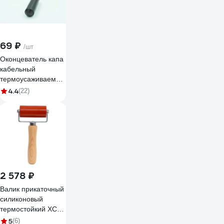
69 ₽
/шт
Оконцеватель капа
кабельный
термоусаживаемый
Мемотерм-ММ ОКТ
4.4
(22)
11/ 4-45 черный 1
шт Р_ОКТ 11/4_1
2 578 ₽
Валик прикаточный
силиконовый
термостойкий ХСИ
80 мм 1007
5
(6)