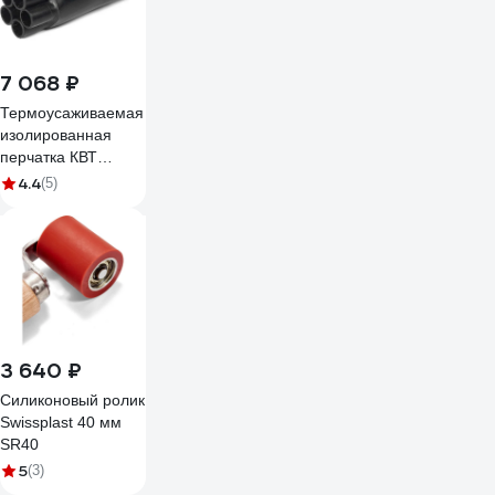
7 068 ₽
Термоусаживаемая
изолированная
перчатка КВТ
5ТПИ-2.5/16 мини
4.4
(5)
84673
3 640 ₽
Силиконовый ролик
Swissplast 40 мм
SR40
5
(3)