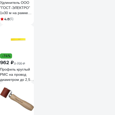
Удлинитель ООО
"ГОСТ-ЭЛЕКТРО"
1x30 м на рамке
ПВС 2x1,0
4.8
(6)
Меркурий УП6-159
"МРК" 330222
-74%
962 ₽
3 700 ₽
Профиль круглый
РМС на провод
диаметром до 2,5
мм (200м), цвет
желтый ПК-
ВЛ-025Ж