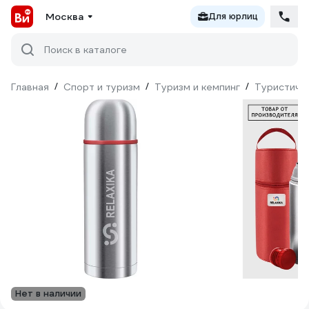
Москва
Для юрлиц
Поиск в каталоге
Главная
/
Спорт и туризм
/
Туризм и кемпинг
/
Туристиче
Нет в наличии