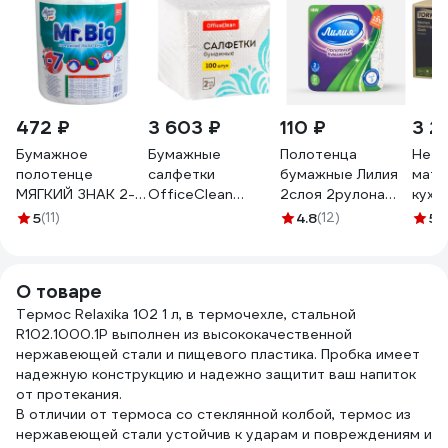
472 ₽
3 603 ₽
110 ₽
3 2
Бумажное
Бумажные
Полотенца
Нетк
полотенце
салфетки
бумажные Лилия
мате
МЯГКИЙ ЗНАК 2-
OfficeClean
2слоя 2рулона
кухн
сл 1 рул/уп mr.big
двуслойные,
белый цвет 7570
кате
5
(11)
4.8
(12)
5
(1
крепированное с
24х24 см, белые,
каче
тиснением и
100 шт 309849
1-сло
перфорацией
шт 4
О товаре
белое Г-С290
Термос Relaxika 102 1 л, в термочехле, стальной
R102.1000.1P выполнен из высококачественной
нержавеющей стали и пищевого пластика. Пробка имеет
надежную конструкцию и надежно защитит ваш напиток
от протекания.
В отличии от термоса со стеклянной колбой, термос из
нержавеющей стали устойчив к ударам и повреждениям и