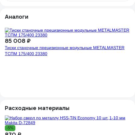
Аналоги
85 008 ₽
Тиски станочные прецизионные модульные METALMASTER
ТСПМ 175/400 23380
2
Ти
с
Расходные материалы
1
-5%
Ви
870 ₽