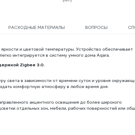
черный 49121
РАСХОДНЫЕ МАТЕРИАЛЫ
ВОПРОСЫ
СП
 яркости и цветовой температуры. Устройство обеспечивает
легко интегрируется в систему умного дома Aqara.
держкой Zigbee 3.0.
ру света в зависимости от времени суток и уровня окружающ
создать комфортную атмосферу в любое время дня.
направленного акцентного освещения до более широкого
дсветки отдельных зон, мебели, рабочих поверхностей или об