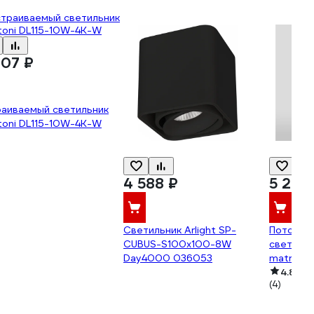
807 ₽
раиваемый светильник
toni DL115-10W-4K-W
4 588 ₽
5 290
Светильник Arlight SP-
Потолоч
CUBUS-S100x100-8W
светильн
Day4000 036053
matrix 9
25051/le
4.8
(4)