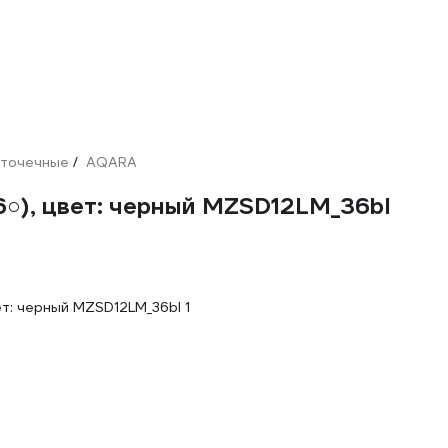
 точечные
AQARA
/
6○), цвет: черный MZSD12LM_36bl