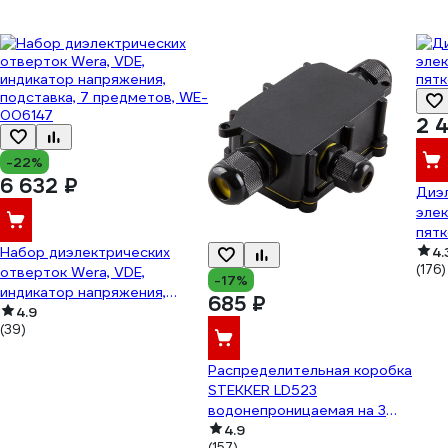
2 
-22%
6 632 ₽
Диэ
эле
пятк
Набор диэлектрических
4.
(176)
отверток Wera, VDE,
-17%
индикатор напряжения,
685 ₽
подставка, 7 предметов, WE-
4.9
(39)
006147
Распределительная коробка
STEKKER LD523
водонепроницаемая на 3
выхода, 450V, 140x78x36,
4.9
(157)