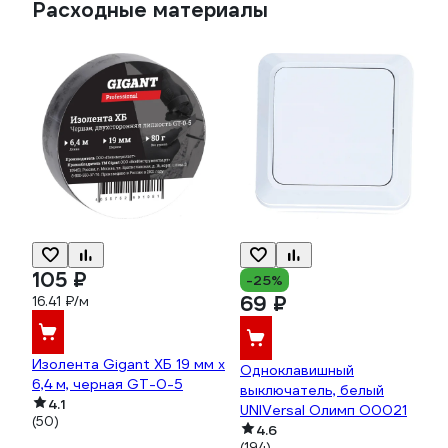
Расходные материалы
105 ₽
-25%
69 ₽
16.41 ₽/м
Изолента Gigant ХБ 19 мм х
Одноклавишный
6,4 м, черная GT-0-5
выключатель, белый
4.1
UNIVersal Олимп О0021
(50)
4.6
(194)