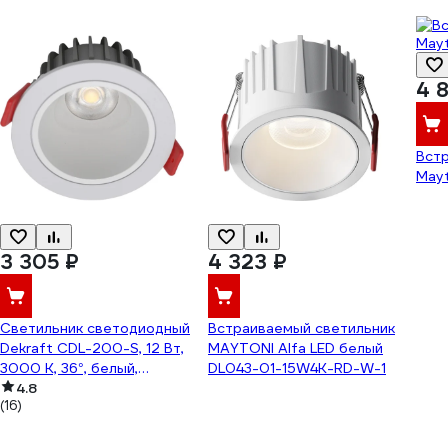
4 
Вст
May
3 305 ₽
4 323 ₽
Светильник светодиодный
Встраиваемый светильник
Dekraft CDL-200-S, 12 Вт,
MAYTONI Alfa LED белый
3000 К, 36°, белый,
DL043-01-15W4K-RD-W-1
60686DEK
4.8
(16)