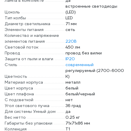
Лампа в комплекте
да
встроенные светодиоды
Цоколь
(LED)
Тип колбы
LED
Диаметр светильника
71 мм
Элементы питания
сеть
Количество и напряжение
элементов питания
220В
Световой поток
450 лм
Провод
провод без вилки
Защита от пыли и влаги
IP20
Стиль
современный
регулируемый (2700-6000
Цветность
К)
Материал корпуса
металл
Цвет корпуса
белый
Цвет плафона
белый/черный
С подсветкой
нет
Угол светового пучка
36 град
Для системы Умный дом
да
Вес нетто
0.25 кг
Габариты без упаковки
71х71х86 мм
Коллекция
T1