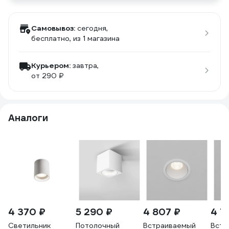
Самовывоз:
сегодня,
бесплатно
, из 1 магазина
Курьером:
завтра,
от 290 ₽
Аналоги
4 370 ₽
5 290 ₽
4 807 ₽
4 7
Светильник
Потолочный
Встраиваемый
Встр