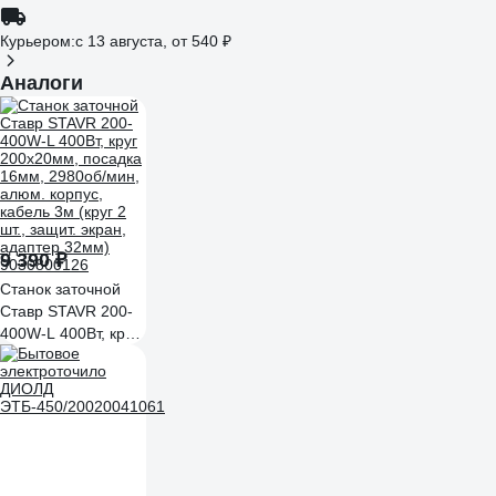
Курьером:
c 13 августа,
от 540 ₽
Аналоги
9 390 ₽
Станок заточной
Ставр STAVR 200-
400W-L 400Вт, круг
200x20мм, посадка
16мм, 2980об/мин,
алюм. корпус,
кабель 3м (круг 2
шт., защит. экран,
адаптер 32мм)
9030800126