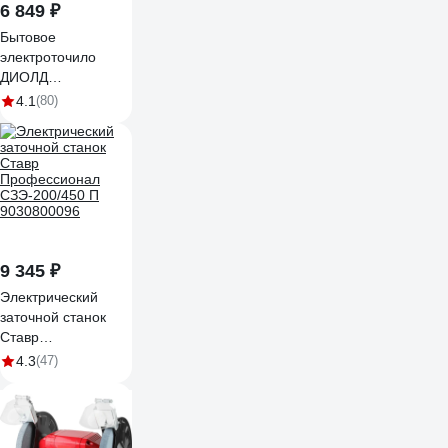
6 849 ₽
Бытовое
электроточило
ДИОЛД
ЭТБ-450/20020041061
4.1
(80)
9 345 ₽
Электрический
заточной станок
Ставр
Профессионал
4.3
(47)
СЗЭ-200/450 П
9030800096