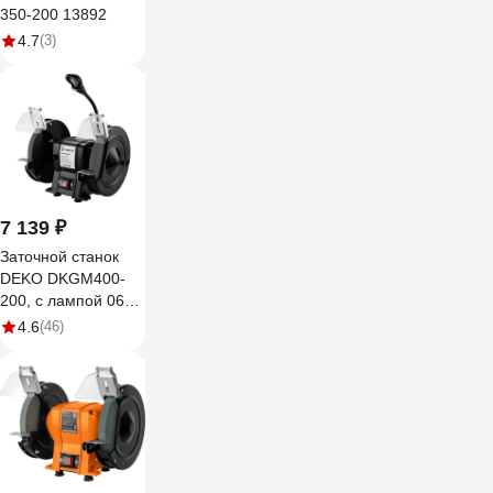
350-200 13892
4.7
(3)
7 139 ₽
Заточной станок
DEKO DKGM400-
200, с лампой 063-
4324
4.6
(46)