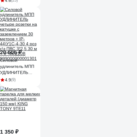
4.6
(25)
сварочного стола -
200 мм
УФ-00016347
20 606 ₽
Силовой
удлинитель МПП
УДЛИНИТЕЛЬ
четыре розетки на
4.9
(9)
катушке с
заземлением 30
метров + IP-
44\У1С-4-30 4 роз
с\з ПВС 3*2,5 30 м
+ IP-44\220В
999000000001301
1 350 ₽