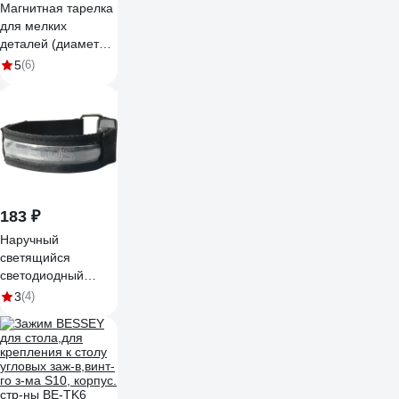
Магнитная тарелка
для мелких
деталей (диаметр
150 мм) KING
5
(6)
TONY 9TE11
183 ₽
Наручный
светящийся
светодиодный
ремешок Ecos,
3
(4)
FLRB 9010 323471