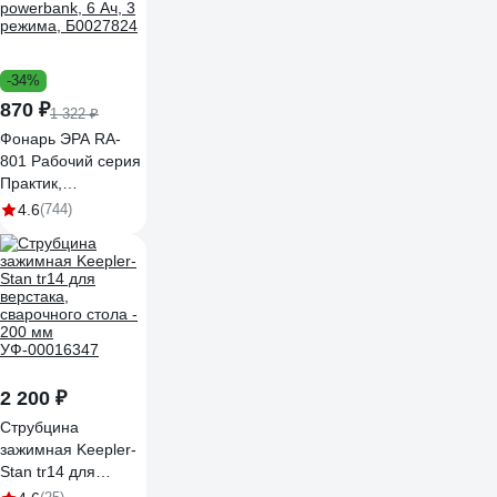
-34%
870 ₽
1 322 ₽
Фонарь ЭРА RA-
801 Рабочий серия
Практик,
powerbank, 6 Ач, 3
4.6
(744)
режима, Б0027824
2 200 ₽
Струбцина
зажимная Keepler-
Stan tr14 для
верстака,