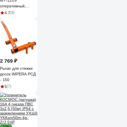
MT-12UV
оперативный,
ультрафиолетовый
4.7
(9)
18810
2 769 ₽
Рычаг для стяжки
досок IMPERA РСД
- 150
5
(7)