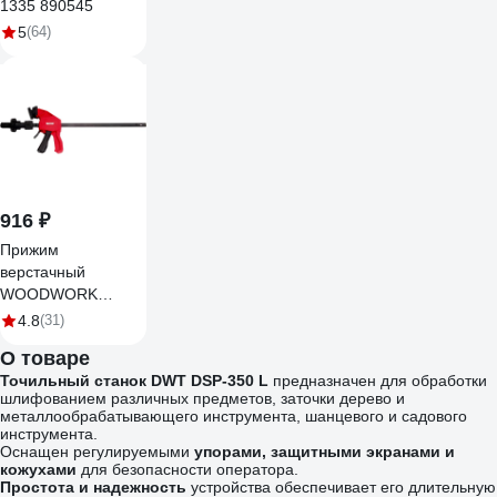
1335 890545
5
(64)
916 ₽
Прижим
верстачный
WOODWORK
вертикальный для
4.8
(31)
отверстия 20 мм
О товаре
BCB-2560
Точильный станок
DWT
DSP-350 L
предназначен для обработки
шлифованием различных предметов, заточки дерево и
металлообрабатывающего инструмента, шанцевого и садового
инструмента.
Оснащен регулируемыми
упорами, защитными экранами и
кожухами
для безопасности оператора.
Простота и надежность
устройства обеспечивает его длительную