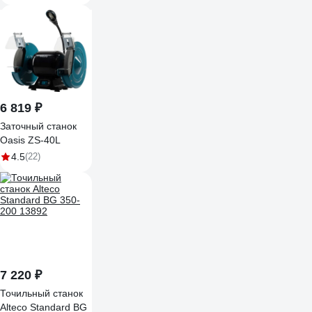
адаптирован для
доп.насадок
BG60202U
6 819 ₽
Заточный станок
Oasis ZS-40L
4.5
(22)
7 220 ₽
Точильный станок
Alteco Standard BG