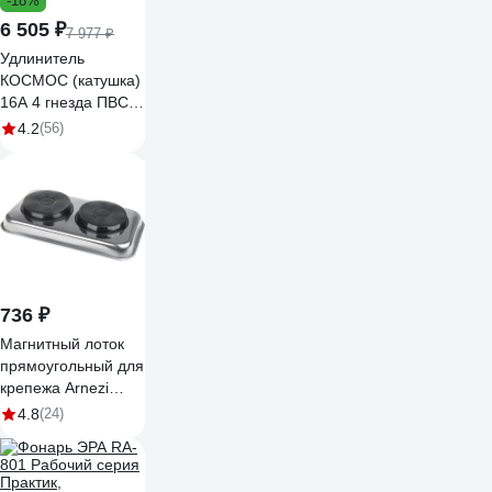
-18%
6 505 ₽
7 977 ₽
Удлинитель
КОСМОС (катушка)
16А 4 гнезда ПВС
3х2,5 (50м) IP54 с
4.2
(56)
заземлением УХз16
YKKsm50m-4g-
Z(2,5)IP
736 ₽
Магнитный лоток
прямоугольный для
крепежа Arnezi
136x237 мм
4.8
(24)
R7006014