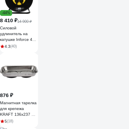
-44%
8 410 ₽
14 900 ₽
Силовой
удлинитель на
катушке Inforce 4
гнезда, с/з КГт
4.3
(40)
3х2,5 16A 30м IP44
GRANITE ZG 09-15-
03
876 ₽
Магнитная тарелка
для крепежа
KRAFT 136х237 мм
KT 705174
5
(18)