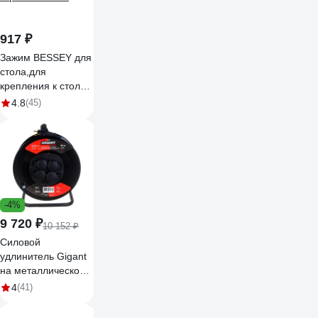
917 ₽
Зажим BESSEY для
стола,для
крепления к столу
угловых заж-в,винт-
4.8
(45)
го з-ма S10, корпус.
стр-ны BE-TK6
-4%
9 720 ₽
10 152 ₽
Силовой
удлинитель Gigant
на металлической
катушке КГ 3x2,5 50
4
(41)
м 80080