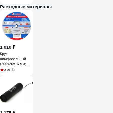
Расходные материалы
1 010 ₽
Круг
шлифовальный
(200х20х16 мм;
25А; F60; K) Луга
3.3
(16)
73466
4603347061947
1 175 ₽