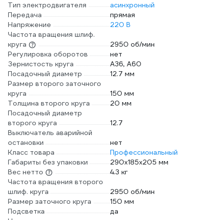
Тип электродвигателя
асинхронный
Передача
прямая
Напряжение
220 В
Частота вращения шлиф.
круга
2950 об/мин
Регулировка оборотов
нет
Зернистость круга
А36, А60
Посадочный диаметр
12.7 мм
Размер второго заточного
круга
150 мм
Толщина второго круга
20 мм
Посадочный диаметр
второго круга
12.7
Выключатель аварийной
остановки
нет
Класс товара
Профессиональный
Габариты без упаковки
290х185х205 мм
Вес нетто
4.3 кг
Частота вращения второго
шлиф. круга
2950 об/мин
Размер заточного круга
150 мм
Подсветка
да