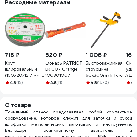
Расходные материалы
718 ₽
620 ₽
1 006 ₽
16 
Круг
Фонарь PATRIOT
Быстрозажимная
Сило
шлифовальный
LR 007 Orange
струбцина
удли
(150х20х12.7 мм;
100301007
60х300мм Inforce
УДЛ
63С; F60; K) Без
06-03-34
четы
4.3
(15)
4.8
(11)
4.8
(1672)
4.
бренда 73481
на к
зазе
метр
О товаре
44\У
Точильный станок представляет собой компактное
с\з 
оборудование, которое служит для заточки и сухой
+ IP
шлифовки металлических заготовок и инструмента.
999
Благодаря асинхронному двигателю и
высококачественным подшипникам NSK модель