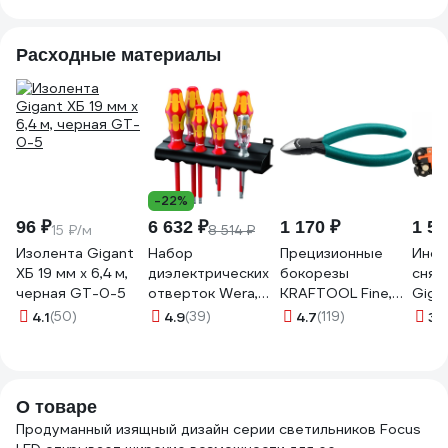
18W3K-B
90 IP20 D44xH110
черный a067277
a06
48V ST luce
Расходные материалы
ST677.436.09
-22%
96 ₽
6 632 ₽
1 170 ₽
1 59
15 ₽/м
8 514 ₽
Изолента Gigant
Набор
Прецизионные
Инст
ХБ 19 мм х 6,4 м,
диэлектрических
бокорезы
снят
черная GT-0-5
отверток Wera,
KRAFTOOL Fine,
Giga
VDE, индикатор
чистый рез 115 мм
GEP 
4.1
(50)
4.9
(39)
4.7
(119)
3.
напряжения,
220017-6-11_z01
подставка, 7
предметов, WE-
006147
О товаре
Продуманный изящный дизайн серии светильников Focus