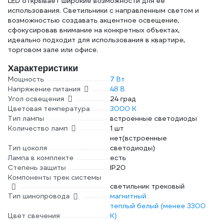
LED открывает широкие возможности для ее
использования. Светильники с направленным светом и
возможностью создавать акцентное освещение,
сфокусировав внимание на конкретных объектах,
идеально подходит для использования в квартире,
торговом зале или офисе.
Характеристики
Мощность
7 Вт
Напряжение питания
48 В
Угол освещения
24 град
Цветовая температура
3000 К
Тип лампы
встроенные светодиоды
Количество ламп
1 шт
нет(встроенные
Тип цоколя
светодиоды)
Лампа в комплекте
есть
Степень защиты
IP20
Компоненты трек системы
светильник трековый
Тип шинопровода
магнитный
теплый белый (менее 3300
Цвет свечения
К)