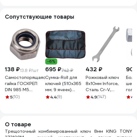
Сопутствующие товары
-6%
138 ₽
695 ₽
432 ₽
90 
13.8 ₽/шт
742 ₽
Самостопорящаяся
Сумка-Roll для
Рожковый ключ
Болт
гайка ГОСКРЕП
ключей (510х365
8x10мм Inforce,
шест
DIN 985 М5
мм; 9 ячеек)
Сталь Cr-V,
голо
нержав. сталь 10
Сорокин 27.11
профессиональный,
vipк
5
(10)
4.4
(9)
4.9
(147)
4.
шт. 10-0023860
06-05-57
полн
933, 
1782
О товаре
Трещоточный комбинированный ключ 8мм KING TONY