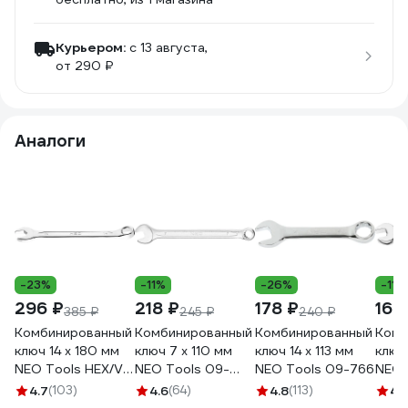
Курьером:
c 13 августа,
от 290 ₽
Аналоги
-23%
-11%
-26%
-11%
296 ₽
218 ₽
178 ₽
164
385 ₽
245 ₽
240 ₽
Комбинированный
Комбинированный
Комбинированный
Комб
ключ 14 x 180 мм
ключ 7 x 110 мм
ключ 14 x 113 мм
ключ
NEO Tools HEX/V
NEO Tools 09-
NEO Tools 09-766
NEO 
09-414
707
760
4.7
(103)
4.6
(64)
4.8
(113)
4.