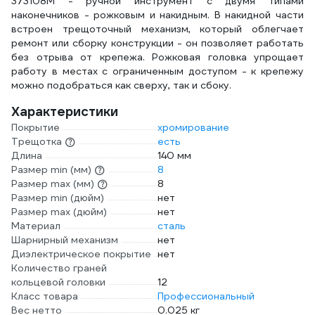
373108M - ручной инструмент с двумя типами
наконечников - рожковым и накидным. В накидной части
встроен трещоточный механизм, который облегчает
ремонт или сборку конструкции - он позволяет работать
без отрыва от крепежа. Рожковая головка упрощает
работу в местах с ограниченным доступом - к крепежу
можно подобраться как сверху, так и сбоку.
Характеристики
Покрытие
хромирование
Трещотка
есть
Длина
140 мм
Размер min (мм)
8
Размер max (мм)
8
Размер min (дюйм)
нет
Размер max (дюйм)
нет
Материал
сталь
Шарнирный механизм
нет
Диэлектрическое покрытие
нет
Количество граней
кольцевой головки
12
Класс товара
Профессиональный
Вес нетто
0.025 кг